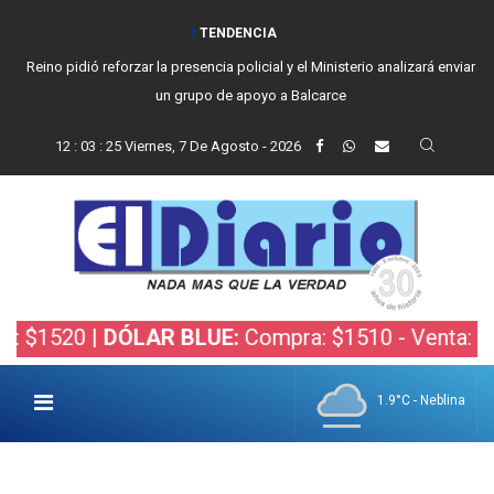
TENDENCIA
Vecinos, instituciones y concejales se manifestaron contra el proyecto
de Ley de Inviolabilidad de la Propiedad Privada
12
:
03
:
26
Viernes, 7 De Agosto - 2026
20 |
DÓLAR BLUE:
Compra: $1510 - Venta: $1530 |
1.9°C - Neblina