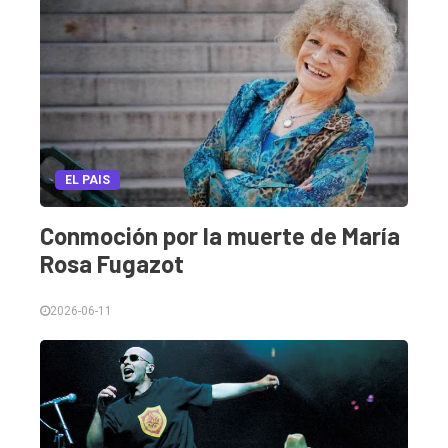
Int.
General
Política
Cultura
Entrevistas
EL PAIS
Rural
Conmoción por la muerte de María
Deportes
Rosa Fugazot
Fúnebres
Edición
2026-06-11
Empresa
Nosotros
Contacto