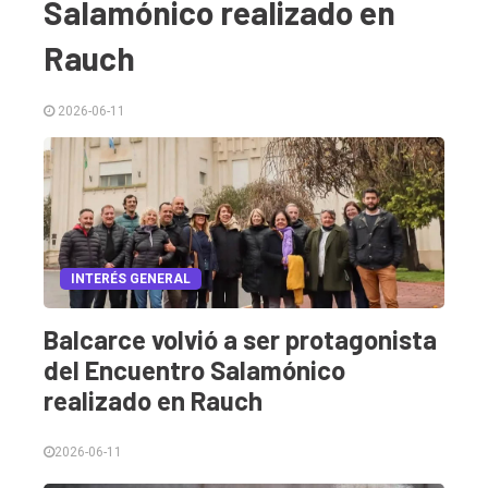
Salamónico realizado en
Rauch
2026-06-11
El
único
INTERÉS GENERAL
DIARIO
de
Balcarce volvió a ser protagonista
Balcarce
del Encuentro Salamónico
realizado en Rauch
Inicio
2026-06-11
Tendencia