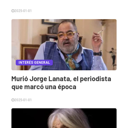
Tendencia
Int.
2025-01-01
General
Política
Cultura
Entrevistas
Rural
INTERÉS GENERAL
Deportes
Murió Jorge Lanata, el periodista
Fúnebres
que marcó una época
Edición
2025-01-01
Empresa
Nosotros
Contacto