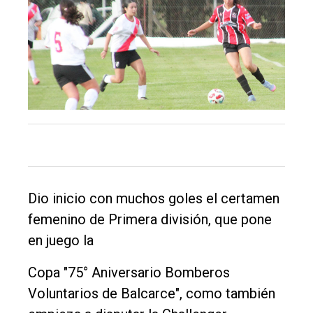
El
único
DIARIO
de
Balcarce
Inicio
Dio inicio con muchos goles el certamen
Tendencia
femenino de Primera división, que pone
Int.
en juego la
General
Copa "75° Aniversario Bomberos
Política
Voluntarios de Balcarce", como también
Cultura