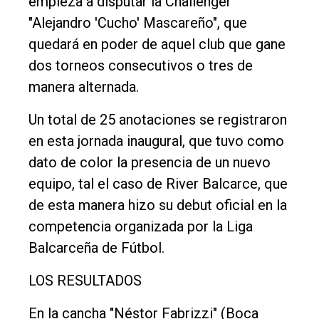
empieza a disputar la Challenger
Entrevistas
"Alejandro 'Cucho' Mascareño", que
Rural
quedará en poder de aquel club que gane
dos torneos consecutivos o tres de
Deportes
manera alternada.
Fúnebres
Un total de 25 anotaciones se registraron
Edición
en esta jornada inaugural, que tuvo como
Empresa
dato de color la presencia de un nuevo
Nosotros
equipo, tal el caso de River Balcarce, que
Contacto
de esta manera hizo su debut oficial en la
competencia organizada por la Liga
Balcarceña de Fútbol.
LOS RESULTADOS
En la cancha "Néstor Fabrizzi" (Boca