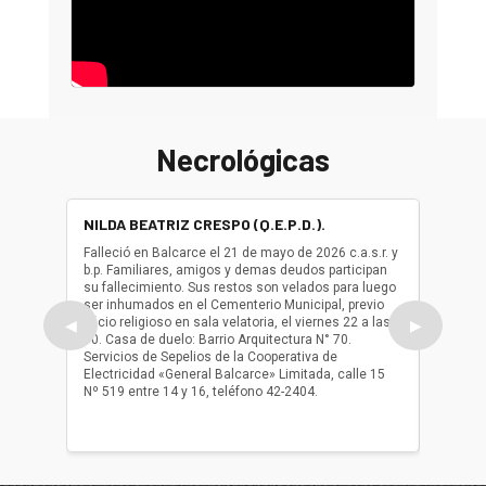
Necrológicas
NILDA BEATRIZ CRESPO (Q.E.P.D.).
ALBER
(Q.E.P.
Falleció en Balcarce el 21 de mayo de 2026 c.a.s.r. y
b.p. Familiares, amigos y demas deudos participan
Falleció
su fallecimiento. Sus restos son velados para luego
b.p. Fa
ser inhumados en el Cementerio Municipal, previo
su fall
oficio religioso en sala velatoria, el viernes 22 a las
ser inh
◀
▶
10. Casa de duelo: Barrio Arquitectura N° 70.
oficio r
Servicios de Sepelios de la Cooperativa de
las 17.
Electricidad «General Balcarce» Limitada, calle 15
Sepelios
Nº 519 entre 14 y 16, teléfono 42-2404.
Balcarce
teléfon