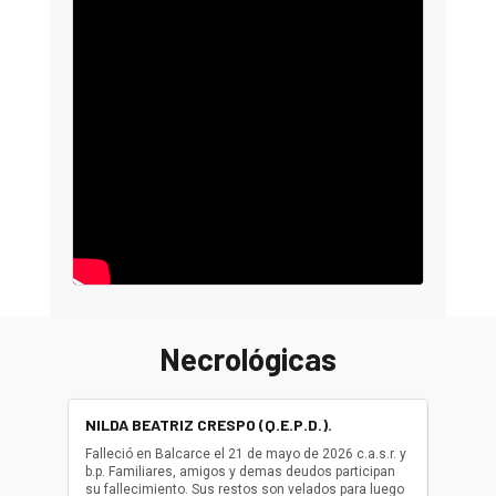
Necrológicas
NILDA BEATRIZ CRESPO (Q.E.P.D.).
ALBER
(Q.E.P.
Falleció en Balcarce el 21 de mayo de 2026 c.a.s.r. y
b.p. Familiares, amigos y demas deudos participan
Falleció
su fallecimiento. Sus restos son velados para luego
b.p. Fa