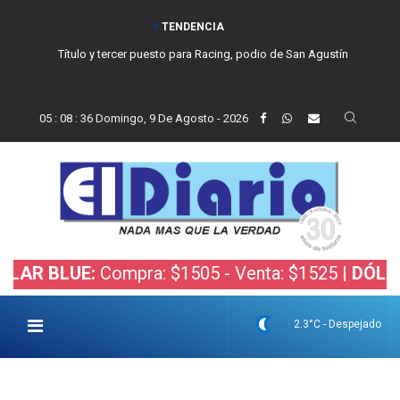
TENDENCIA
Título y tercer puesto para Racing, podio de San Agustín
05
:
08
:
37
Domingo, 9 De Agosto - 2026
LUE:
Compra: $1505 - Venta: $1525 |
DÓLAR BOLS
2.3°C - Despejado