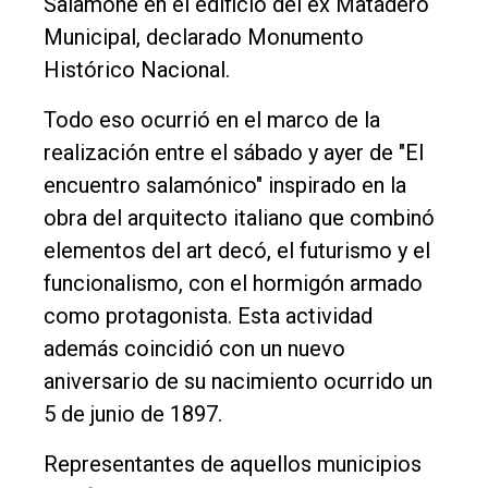
Salamone en el edificio del ex Matadero
Cultura
Municipal, declarado Monumento
Entrevistas
Histórico Nacional.
Rural
Todo eso ocurrió en el marco de la
Deportes
realización entre el sábado y ayer de "El
Fúnebres
encuentro salamónico" inspirado en la
obra del arquitecto italiano que combinó
Edición
elementos del art decó, el futurismo y el
Empresa
funcionalismo, con el hormigón armado
Nosotros
como protagonista. Esta actividad
Contacto
además coincidió con un nuevo
aniversario de su nacimiento ocurrido un
5 de junio de 1897.
Representantes de aquellos municipios