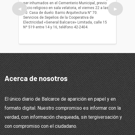
ser inhumados en el Cementerio Municipal, previo
su fall
oficio religioso en sala velatoria, el viernes 22 a las
ser inh
◀
▶
10. Casa de duelo: Barrio Arquitectura N° 70.
oficio r
Servicios de Sepelios de la Cooperativa de
las 17.
Electricidad «General Balcarce» Limitada, calle 15
Sepelios
Nº 519 entre 14 y 16, teléfono 42-2404.
Balcarce
teléfon
Acerca de nosotros
El único diario de Balcarce de aparición en papel y en
formato digital. Nuestro compromiso es informar con la
verdad, con información chequeada, sin tergiversación y
con compromiso con el ciudadano.