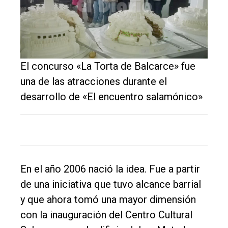
El
único
El concurso «La Torta de Balcarce» fue
DIARIO
una de las atracciones durante el
de
desarrollo de «El encuentro salamónico»
Balcarce
Inicio
Tendencia
En el año 2006 nació la idea. Fue a partir
Int.
de una iniciativa que tuvo alcance barrial
General
y que ahora tomó una mayor dimensión
Política
con la inauguración del Centro Cultural