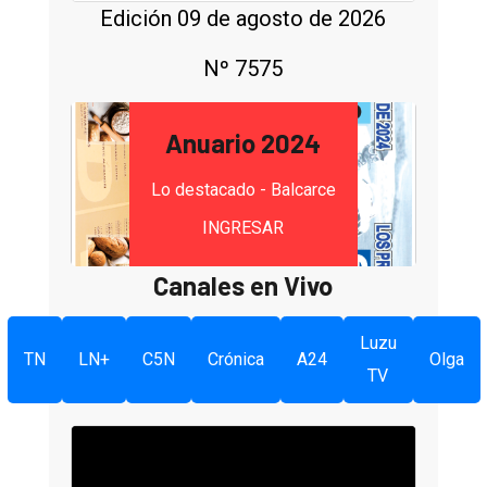
Edición 09 de agosto de 2026
Nº 7575
Anuario 2024
Lo destacado - Balcarce
INGRESAR
Canales en Vivo
Luzu
TN
LN+
C5N
Crónica
A24
Olga
TV