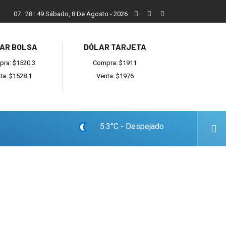
Vecinos, instituciones y concejales se manifestaron contra el 
07
:
28
:
50
Sábado, 8 De Agosto - 2026
AR BOLSA
DÓLAR TARJETA
ra: $1520.3
Compra: $1911
ta: $1528.1
Venta: $1976
5.3°C - Despejado