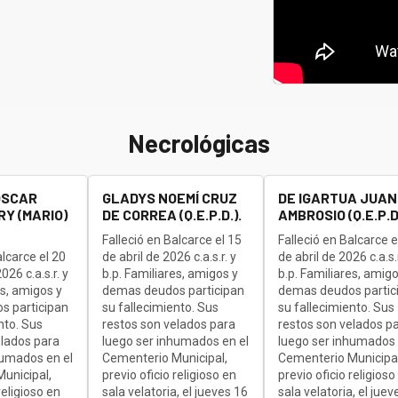
Necrológicas
OSCAR
GLADYS NOEMÍ CRUZ
DE IGARTUA JUAN
Y (MARIO)
DE CORREA (Q.E.P.D.).
AMBROSIO (Q.E.P.D.
Falleció en Balcarce el 15
Falleció en Balcarce e
alcarce el 20
de abril de 2026 c.a.s.r. y
de abril de 2026 c.a.s.r
26 c.a.s.r. y
b.p. Familiares, amigos y
b.p. Familiares, amigo
es, amigos y
demas deudos participan
demas deudos partic
s participan
su fallecimiento. Sus
su fallecimiento. Sus
nto. Sus
restos son velados para
restos son velados p
elados para
luego ser inhumados en el
luego ser inhumados 
humados en el
Cementerio Municipal,
Cementerio Municipal
unicipal,
previo oficio religioso en
previo oficio religioso
religioso en
sala velatoria, el jueves 16
sala velatoria, el juev