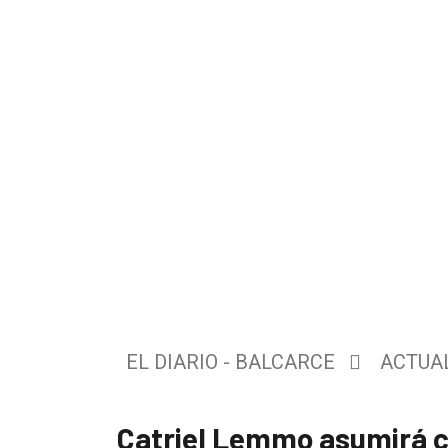
El
único
DIARIO
de
Balcarce
EL DIARIO - BALCARCE
ACTUA
Inicio
Catriel Lemmo asumirá co
Tendencia