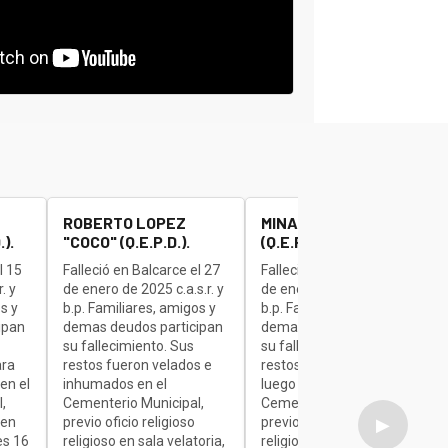
ROBERTO LOPEZ
MINAUDO JOSE "BETA"
).
"COCO" (Q.E.P.D.).
(Q.E.P.D.).
l 15
Falleció en Balcarce el 27
Falleció en Balcarce el 27
. y
de enero de 2025 c.a.s.r. y
de enero de 2025 c.a.s.r. y
s y
b.p. Familiares, amigos y
b.p. Familiares, amigos y
ipan
demas deudos participan
demas deudos participan
su fallecimiento. Sus
su fallecimiento. Sus
ara
restos fueron velados e
restos son velados para
en el
inhumados en el
luego ser inhumados en el
,
Cementerio Municipal,
Cementerio Municipal,
 en
previo oficio religioso
previo oficio religioso
▶
es 16
religioso en sala velatoria,
religioso en sala velatoria,