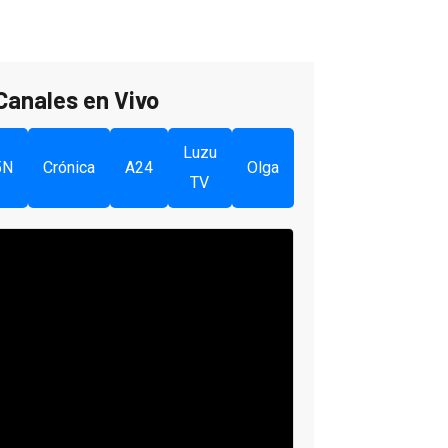
Canales en Vivo
Luzu
5N
Crónica
A24
Olga
TV