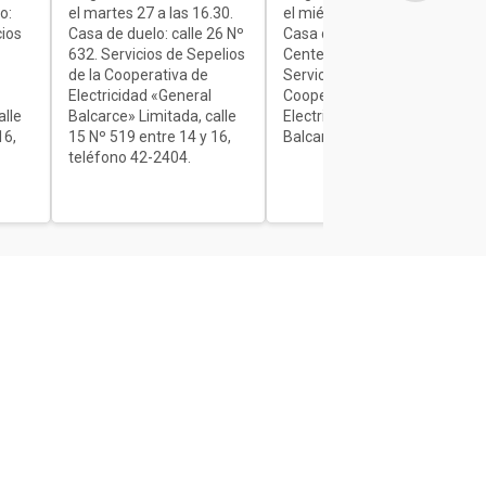
o:
el martes 27 a las 16.30.
el miércoles de 7 a 9.30.
cios
Casa de duelo: calle 26 Nº
Casa de duelo: Av.
632. Servicios de Sepelios
Centenario Nº 1840.
de la Cooperativa de
Servicios de Sepelios de la
Electricidad «General
Cooperativa de
alle
Balcarce» Limitada, calle
Electricidad «General
16,
15 Nº 519 entre 14 y 16,
Balcarce» Limitada.
teléfono 42-2404.
Secciones
Interés General
Actualidad
Policiales