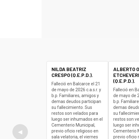
NILDA BEATRIZ
ALBERTO 
CRESPO (Q.E.P.D.).
ETCHEVERR
(Q.E.P.D.).
Falleció en Balcarce el 21
de mayo de 2026 c.a.s.r. y
Falleció en B
b.p. Familiares, amigos y
de mayo de 20
demas deudos participan
b.p. Familiar
su fallecimiento. Sus
demas deudo
restos son velados para
su fallecimie
luego ser inhumados en el
restos son v
Cementerio Municipal,
luego ser in
previo oficio religioso en
Cementerio M
◀
sala velatoria, el viernes
previo oficio 