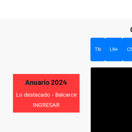
TN
LN+
C
Anuario 2024
Lo destacado - Balcarce
INGRESAR