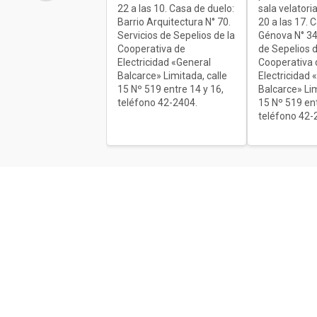
22 a las 10. Casa de duelo:
sala velatoria
Barrio Arquitectura N° 70.
20 a las 17. 
Servicios de Sepelios de la
Génova N° 34
Cooperativa de
de Sepelios d
Electricidad «General
Cooperativa 
Balcarce» Limitada, calle
Electricidad 
15 Nº 519 entre 14 y 16,
Balcarce» Lim
teléfono 42-2404.
15 Nº 519 ent
teléfono 42-
Acerca de nosotros
El único diario de Balcarce de aparici
en papel y en formato digital. Nuestro