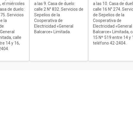
, el miércoles
a las 9. Casa de duelo:
a las 10. Casa de duel
Casa de duelo:
calle 2 N° 832. Servicios de
calle 16 N° 274. Servi
75. Servicios
Sepelios de la
de Sepelios de la
e la
Cooperativa de
Cooperativa de
de
Electricidad «General
Electricidad «General
«General
Balcarce» Limitada.
Balcarce» Limitada, c
itada, calle
15 Nº 519 entre 14 y 
re 14 y 16,
teléfono 42-2404.
2404.
ón