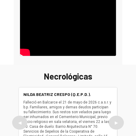
Necrológicas
NILDA BEATRIZ CRESPO (Q.E.P.D.).
ALBER
(Q.E.P.
Falleció en Balcarce el 21 de mayo de 2026 c.a.s.r. y
b.p. Familiares, amigos y demas deudos participan
Falleció
su fallecimiento. Sus restos son velados para luego
b.p. Fa
ser inhumados en el Cementerio Municipal, previo
su fall
oficio religioso en sala velatoria, el viernes 22 a las
ser inh
◀
▶
10. Casa de duelo: Barrio Arquitectura N° 70.
oficio r
Servicios de Sepelios de la Cooperativa de
las 17.