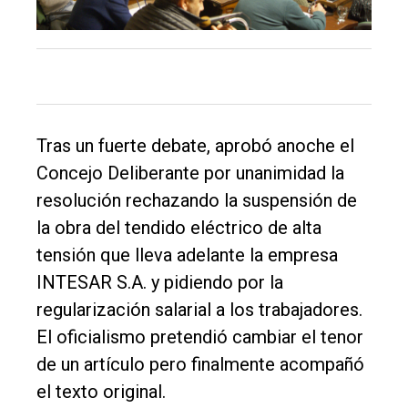
Int.
General
Política
Cultura
Entrevistas
Tras un fuerte debate, aprobó anoche el
Rural
Concejo Deliberante por unanimidad la
resolución rechazando la suspensión de
Deportes
la obra del tendido eléctrico de alta
Fúnebres
tensión que lleva adelante la empresa
Edición
INTESAR S.A. y pidiendo por la
Empresa
regularización salarial a los trabajadores.
El oficialismo pretendió cambiar el tenor
Nosotros
de un artículo pero finalmente acompañó
Contacto
el texto original.