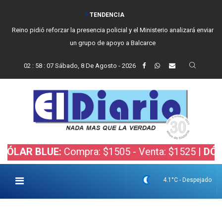
TENDENCIA
Reino pidió reforzar la presencia policial y el Ministerio analizará enviar
un grupo de apoyo a Balcarce
02
:
58
:
08
Sábado, 8 De Agosto - 2026
 BLUE:
Compra: $1505 - Venta: $1525 |
DÓLAR BO
4.1°C - Despejado