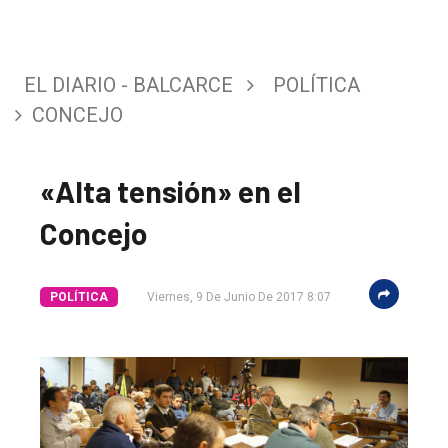
EL DIARIO - BALCARCE
POLÍTICA
CONCEJO
«Alta tensión» en el
El
Concejo
único
DIARIO
de
POLÍTICA
Viernes, 9 De Junio De 2017 8:07
Balcarce
Inicio
Tendencia