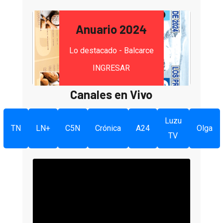
Anuario 2024
Lo destacado - Balcarce
INGRESAR
Canales en Vivo
Luzu
TN
LN+
C5N
Crónica
A24
Olga
TV