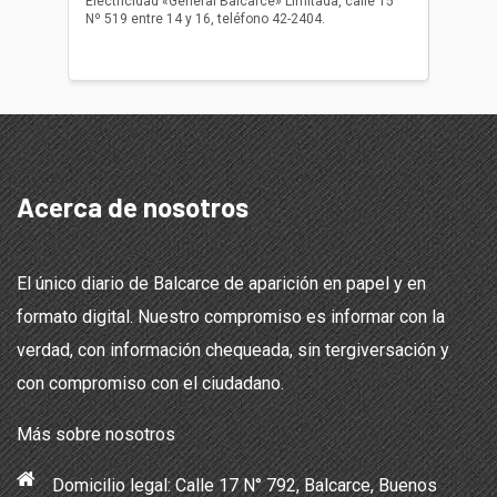
Electricidad «General Balcarce» Limitada, calle 15
Sepelios
Nº 519 entre 14 y 16, teléfono 42-2404.
Balcarce
teléfon
Acerca de nosotros
El único diario de Balcarce de aparición en papel y en
formato digital. Nuestro compromiso es informar con la
verdad, con información chequeada, sin tergiversación y
con compromiso con el ciudadano.
Más sobre nosotros
Domicilio legal: Calle 17 N° 792, Balcarce, Buenos