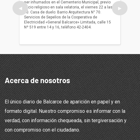
ser inhumados en el Cementerio Municipal, previo
su fall
oficio religioso en sala velatoria, el viernes 22 a las
ser inh
◀
▶
10. Casa de duelo: Barrio Arquitectura N° 70.
oficio r
Servicios de Sepelios de la Cooperativa de
las 17.
Electricidad «General Balcarce» Limitada, calle 15
Sepelios
Nº 519 entre 14 y 16, teléfono 42-2404.
Balcarce
teléfon
Acerca de nosotros
El único diario de Balcarce de aparición en papel y en
formato digital. Nuestro compromiso es informar con la
verdad, con información chequeada, sin tergiversación y
con compromiso con el ciudadano.