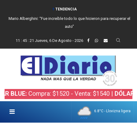
TENDENCIA
Mario Alberghini: “Fue increíble todo lo que hicieron para recuperar el
auto”
11
:
45
:
22
Jueves, 6 De Agosto - 2026
E:
Compra: $1520 - Venta: $1540 |
DÓLAR BOLSA
6.8°C - Llovizna ligera