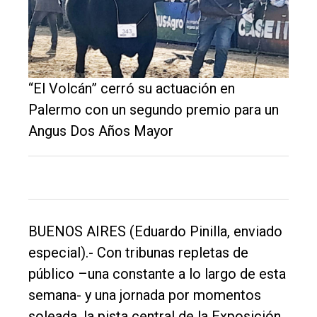
El
único
“El Volcán” cerró su actuación en
DIARIO
Palermo con un segundo premio para un
de
Angus Dos Años Mayor
Balcarce
Inicio
Tendencia
BUENOS AIRES (Eduardo Pinilla, enviado
Int.
especial).- Con tribunas repletas de
General
público –una constante a lo largo de esta
Política
semana- y una jornada por momentos
soleada, la pista central de la Exposición