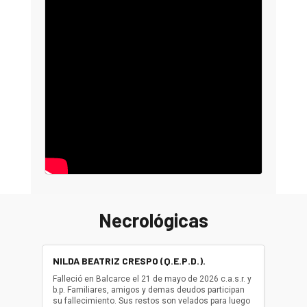
Necrológicas
NILDA BEATRIZ CRESPO (Q.E.P.D.).
ALBER
(Q.E.P.
Falleció en Balcarce el 21 de mayo de 2026 c.a.s.r. y
b.p. Familiares, amigos y demas deudos participan
Falleció
su fallecimiento. Sus restos son velados para luego
b.p. Fa