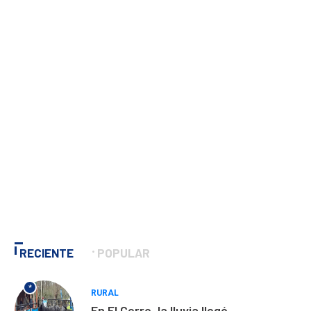
RECIENTE
POPULAR
*
RURAL
En El Cerro, la lluvia llegó