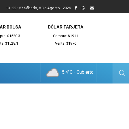
Vecinos, instituciones y concejales se manifestaron contra el 
10
:
22
:
58
Sábado, 8 De Agosto - 2026
AR BOLSA
DÓLAR TARJETA
ra: $1520.3
Compra: $1911
ta: $1528.1
Venta: $1976
5.4°C - Cubierto