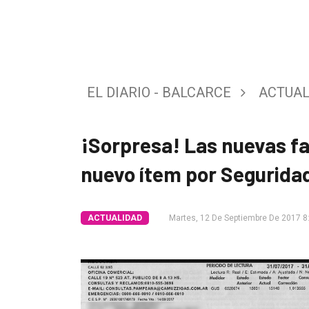
Tendencia
Int.
General
EL DIARIO - BALCARCE
ACTUAL
Política
Cultura
¡Sorpresa! Las nuevas fa
Entrevistas
nuevo ítem por Seguridad
Rural
Deportes
ACTUALIDAD
Martes, 12 De Septiembre De 2017 8
Fúnebres
Edición
Empresa
Nosotros