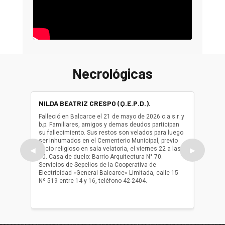
Necrológicas
NILDA BEATRIZ CRESPO (Q.E.P.D.).
ALBER
(Q.E.P.
Falleció en Balcarce el 21 de mayo de 2026 c.a.s.r. y
b.p. Familiares, amigos y demas deudos participan
Falleció
su fallecimiento. Sus restos son velados para luego
b.p. Fa
ser inhumados en el Cementerio Municipal, previo
su fall
oficio religioso en sala velatoria, el viernes 22 a las
ser inh
◀
▶
10. Casa de duelo: Barrio Arquitectura N° 70.
oficio r
Servicios de Sepelios de la Cooperativa de
las 17.
Electricidad «General Balcarce» Limitada, calle 15
Sepelios
Nº 519 entre 14 y 16, teléfono 42-2404.
Balcarce
teléfon