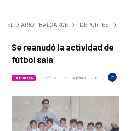
EL DIARIO - BALCARCE
DEPORTES
Se reanudó la actividad de
fútbol sala
DEPORTES
Miércoles, 17 De Agosto De 2016 9:20
El
único
DIARIO
de
Balcarce