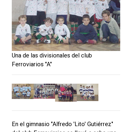
Inicio
Tendencia
Int.
General
Política
Una de las divisionales del club
Ferroviarios "A"
Cultura
Entrevistas
Rural
Deportes
Fúnebres
Edición
En el gimnasio "Alfredo 'Lito' Gutiérrez"
Empresa