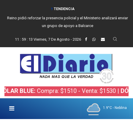
TENDENCIA
Reino pidió reforzar la presencia policial y el Ministerio analizará enviar
un grupo de apoyo a Balcarce
11
:
59
:
15
Viernes, 7 De Agosto - 2026
BLUE:
Compra: $1510 - Venta: $1530 |
DÓLAR BOL
1.9°C - Neblina