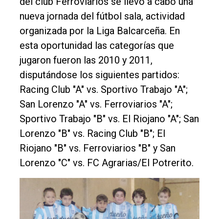
del club Ferroviarios se llevó a cabo una
Nosotros
nueva jornada del fútbol sala, actividad
organizada por la Liga Balcarceña. En
Contacto
esta oportunidad las categorías que
jugaron fueron las 2010 y 2011,
disputándose los siguientes partidos:
Racing Club "A" vs. Sportivo Trabajo "A";
San Lorenzo "A" vs. Ferroviarios "A";
Sportivo Trabajo "B" vs. El Riojano "A"; San
Lorenzo "B" vs. Racing Club "B"; El
Riojano "B" vs. Ferroviarios "B" y San
Lorenzo "C" vs. FC Agrarias/El Potrerito.