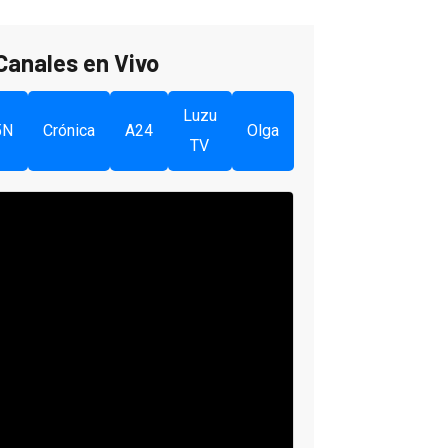
Canales en Vivo
Luzu
5N
Crónica
A24
Olga
TV