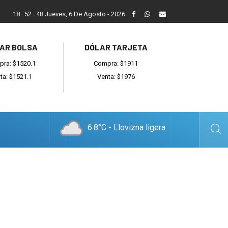
Balcarce cayó en el debut ante General Madariaga
18
:
52
:
49
Jueves, 6 De Agosto - 2026
AR BOLSA
DÓLAR TARJETA
ra: $1520.1
Compra: $1911
ta: $1521.1
Venta: $1976
6.8°C - Llovizna ligera