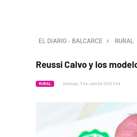
Tendencia
Int.
General
EL DIARIO - BALCARCE
RURAL
Política
Cultura
Reussi Calvo y los model
Entrevistas
Rural
RURAL
Domingo, 9 De Julio De 2023 9:04
Deportes
Fúnebres
Edición
Empresa
Nosotros