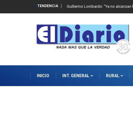
TENDENCIA
 de abuso sexual infantil
Guillermo Lombardo: "Ya no alcanzan l
INICIO
INT. GENERAL
RURAL