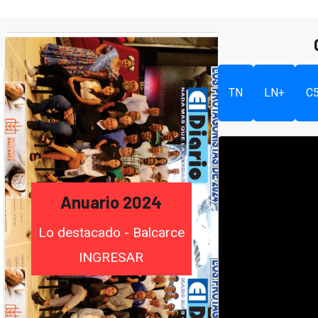
TN
LN+
C
Anuario 2024
Lo destacado - Balcarce
INGRESAR