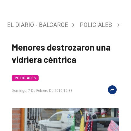
EL DIARIO - BALCARCE
POLICIALES
Menores destrozaron una
vidriera céntrica
El
único
POLICIALES
DIARIO
Domingo, 7 De Febrero De 2016 12:38
de
Balcarce
Inicio
Tendencia