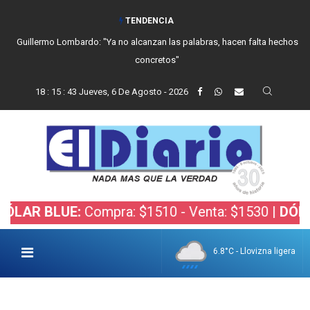
TENDENCIA
Guillermo Lombardo: "Ya no alcanzan las palabras, hacen falta hechos
concretos"
18
:
15
:
43
Jueves, 6 De Agosto - 2026
 BLUE:
Compra: $1510 - Venta: $1530 |
DÓLAR BO
6.8°C - Llovizna ligera