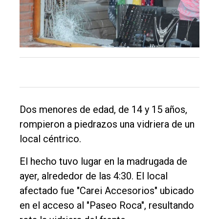
Int.
General
Política
Cultura
Entrevistas
Rural
Dos menores de edad, de 14 y 15 años,
Deportes
rompieron a piedrazos una vidriera de un
local céntrico.
Fúnebres
Edición
El hecho tuvo lugar en la madrugada de
Empresa
ayer, alrededor de las 4:30. El local
afectado fue "Carei Accesorios" ubicado
Nosotros
en el acceso al "Paseo Roca", resultando
Contacto