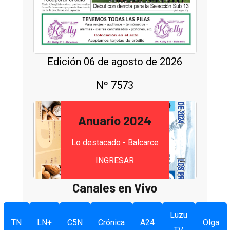
Edición 06 de agosto de 2026
Nº 7573
Anuario 2024
Lo destacado - Balcarce
INGRESAR
Canales en Vivo
Luzu
TN
LN+
C5N
Crónica
A24
Olga