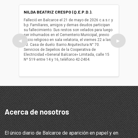
NILDA BEATRIZ CRESPO (Q.E.P.D.).
ALBER
(Q.E.P.
Falleció en Balcarce el 21 de mayo de 2026 c.a.s.r. y
b.p. Familiares, amigos y demas deudos participan
Falleció
su fallecimiento. Sus restos son velados para luego
b.p. Fa
ser inhumados en el Cementerio Municipal, previo
su fall
oficio religioso en sala velatoria, el viernes 22 a las
ser inh
◀
▶
10. Casa de duelo: Barrio Arquitectura N° 70.
oficio r
Servicios de Sepelios de la Cooperativa de
las 17.
Electricidad «General Balcarce» Limitada, calle 15
Sepelios
Nº 519 entre 14 y 16, teléfono 42-2404.
Balcarce
teléfon
Acerca de nosotros
El único diario de Balcarce de aparición en papel y en