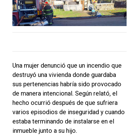
único
DIARIO
de
Balcarce
Inicio
Tendencia
Una mujer denunció que un incendio que
Int.
destruyó una vivienda donde guardaba
General
sus pertenencias habría sido provocado
Política
de manera intencional. Según relató, el
hecho ocurrió después de que sufriera
Cultura
varios episodios de inseguridad y cuando
Entrevistas
estaba terminando de instalarse en el
Rural
inmueble junto a su hijo.
Deportes