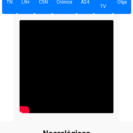
TN
LN+
C5N
Crónica
A24
Olga
TV
Necrológicas