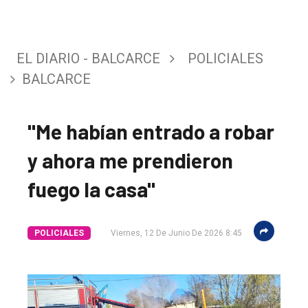
EL DIARIO - BALCARCE
POLICIALES
BALCARCE
"Me habían entrado a robar
y ahora me prendieron
fuego la casa"
POLICIALES
Viernes, 12 De Junio De 2026 8:45
El