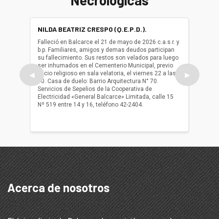
NILDA BEATRIZ CRESPO (Q.E.P.D.).
ALBER
(Q.E.P.
Falleció en Balcarce el 21 de mayo de 2026 c.a.s.r. y
b.p. Familiares, amigos y demas deudos participan
Falleció
su fallecimiento. Sus restos son velados para luego
b.p. Fa
ser inhumados en el Cementerio Municipal, previo
su fall
oficio religioso en sala velatoria, el viernes 22 a las
ser inh
◀
▶
10. Casa de duelo: Barrio Arquitectura N° 70.
oficio r
Servicios de Sepelios de la Cooperativa de
las 17.
Electricidad «General Balcarce» Limitada, calle 15
Sepelios
Nº 519 entre 14 y 16, teléfono 42-2404.
Balcarce
teléfon
Acerca de nosotros