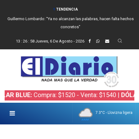
TENDENCIA
Guillermo Lombardo: "Ya no alcanzan las palabras, hacen falta hechos
concretos"
13
:
26
:
59
Jueves, 6 De Agosto - 2026
UE:
Compra: $1520 - Venta: $1540 |
DÓLAR BOLSA
7.3°C - Llovizna ligera