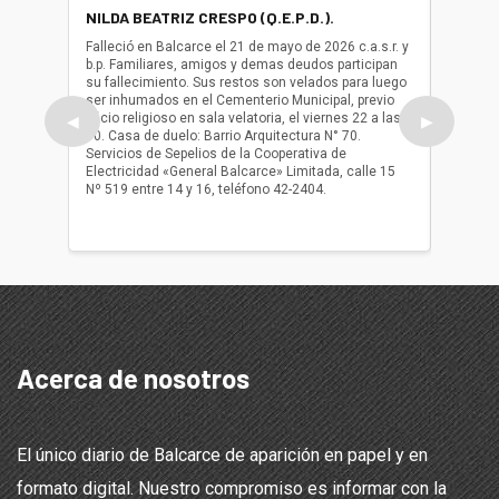
NILDA BEATRIZ CRESPO (Q.E.P.D.).
ALBER
(Q.E.P.
Falleció en Balcarce el 21 de mayo de 2026 c.a.s.r. y
b.p. Familiares, amigos y demas deudos participan
Falleció
su fallecimiento. Sus restos son velados para luego
b.p. Fa
ser inhumados en el Cementerio Municipal, previo
su fall
oficio religioso en sala velatoria, el viernes 22 a las
ser inh
◀
▶
10. Casa de duelo: Barrio Arquitectura N° 70.
oficio r
Servicios de Sepelios de la Cooperativa de
las 17.
Electricidad «General Balcarce» Limitada, calle 15
Sepelios
Nº 519 entre 14 y 16, teléfono 42-2404.
Balcarce
teléfon
Acerca de nosotros
El único diario de Balcarce de aparición en papel y en
formato digital. Nuestro compromiso es informar con la