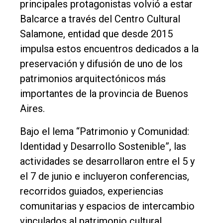
principales protagonistas volvió a estar
Balcarce a través del Centro Cultural
Inicio
Salamone, entidad que desde 2015
Tendencia
impulsa estos encuentros dedicados a la
Int.
preservación y difusión de uno de los
General
patrimonios arquitectónicos más
Política
importantes de la provincia de Buenos
Aires.
Cultura
Entrevistas
Bajo el lema “Patrimonio y Comunidad:
Identidad y Desarrollo Sostenible”, las
Rural
actividades se desarrollaron entre el 5 y
Deportes
el 7 de junio e incluyeron conferencias,
Fúnebres
recorridos guiados, experiencias
comunitarias y espacios de intercambio
Edición
vinculados al patrimonio cultural.
Empresa