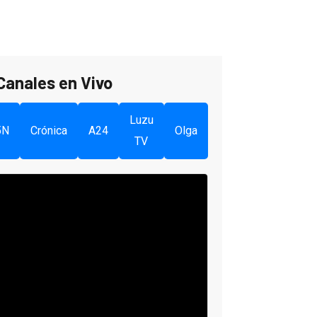
Canales en Vivo
Luzu
5N
Crónica
A24
Olga
TV