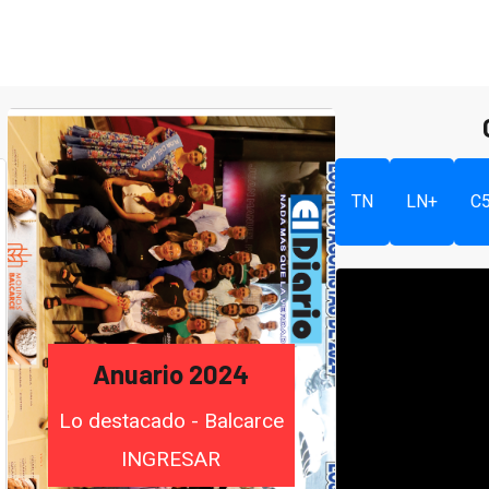
TN
LN+
C
Anuario 2024
Lo destacado - Balcarce
INGRESAR