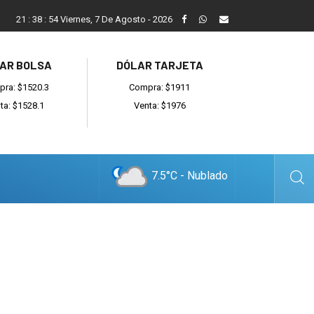
Vecinos, instituciones y concejales se manifestaron contra el 
21
:
38
:
55
Viernes, 7 De Agosto - 2026
AR BOLSA
DÓLAR TARJETA
ra: $1520.3
Compra: $1911
ta: $1528.1
Venta: $1976
7.5°C - Nublado