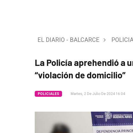
Tendencia
Int.
General
EL DIARIO - BALCARCE
POLICI
Política
Cultura
La Policía aprehendió a u
Entrevistas
“violación de domicilio”
Rural
Deportes
POLICIALES
Martes, 2 De Julio De 2024 16:04
Fúnebres
Edición
Empresa
Nosotros