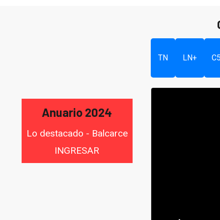
TN
LN+
C
Anuario 2024
Lo destacado - Balcarce
INGRESAR