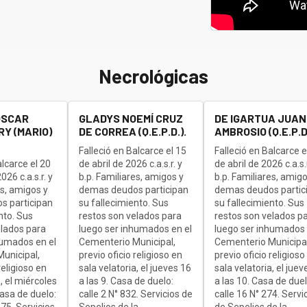
Necrológicas
OSCAR
GLADYS NOEMÍ CRUZ
DE IGARTUA JUAN
Y (MARIO)
DE CORREA (Q.E.P.D.).
AMBROSIO (Q.E.P.D.
Falleció en Balcarce el 15
Falleció en Balcarce e
alcarce el 20
de abril de 2026 c.a.s.r. y
de abril de 2026 c.a.s.r
26 c.a.s.r. y
b.p. Familiares, amigos y
b.p. Familiares, amigo
es, amigos y
demas deudos participan
demas deudos partic
s participan
su fallecimiento. Sus
su fallecimiento. Sus
nto. Sus
restos son velados para
restos son velados p
elados para
luego ser inhumados en el
luego ser inhumados 
humados en el
Cementerio Municipal,
Cementerio Municipal
unicipal,
previo oficio religioso en
previo oficio religioso
religioso en
sala velatoria, el jueves 16
sala velatoria, el juev
, el miércoles
a las 9. Casa de duelo:
a las 10. Casa de duel
Casa de duelo:
calle 2 N° 832. Servicios de
calle 16 N° 274. Servi