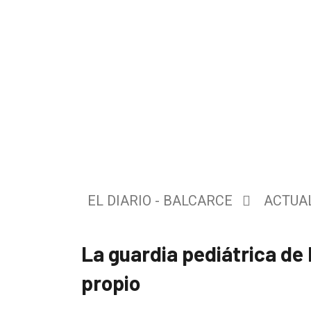
El
único
DIARIO
EL DIARIO - BALCARCE
ACTUA
de
Balcarce
La guardia pediátrica de 
Inicio
propio
Tendencia