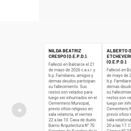
NILDA BEATRIZ
ALBERTO 
CRESPO (Q.E.P.D.).
ETCHEVERR
(Q.E.P.D.).
Falleció en Balcarce el 21
de mayo de 2026 c.a.s.r. y
Falleció en B
b.p. Familiares, amigos y
de mayo de 20
demas deudos participan
b.p. Familiar
su fallecimiento. Sus
demas deudo
restos son velados para
su fallecimie
luego ser inhumados en el
restos son v
Cementerio Municipal,
luego ser in
previo oficio religioso en
Cementerio M
◀
sala velatoria, el viernes
previo oficio 
22 a las 10. Casa de duelo:
sala velatoria
Barrio Arquitectura N° 70.
20 a las 17. 