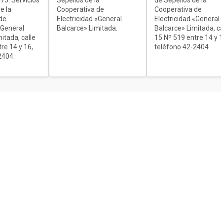
75. Servicios
Sepelios de la
de Sepelios de la
e la
Cooperativa de
Cooperativa de
de
Electricidad «General
Electricidad «General
«General
Balcarce» Limitada.
Balcarce» Limitada, c
itada, calle
15 Nº 519 entre 14 y 
re 14 y 16,
teléfono 42-2404.
2404.
ón
d,