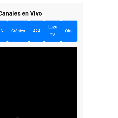
Canales en Vivo
Luzu
5N
Crónica
A24
Olga
TV