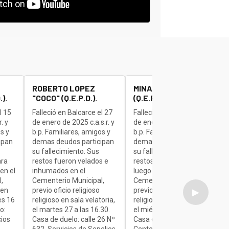
ROBERTO LOPEZ
MINAUDO JOSE "BETA"
).
"COCO" (Q.E.P.D.).
(Q.E.P.D.).
l 15
Falleció en Balcarce el 27
Falleció en Balcarce el 27
. y
de enero de 2025 c.a.s.r. y
de enero de 2025 c.a.s.r. y
s y
b.p. Familiares, amigos y
b.p. Familiares, amigos y
ipan
demas deudos participan
demas deudos participan
su fallecimiento. Sus
su fallecimiento. Sus
ara
restos fueron velados e
restos son velados para
en el
inhumados en el
luego ser inhumados en el
,
Cementerio Municipal,
Cementerio Municipal,
 en
previo oficio religioso
previo oficio religioso
▶
es 16
religioso en sala velatoria,
religioso en sala velatoria,
o:
el martes 27 a las 16.30.
el miércoles de 7 a 9.30.
cios
Casa de duelo: calle 26 Nº
Casa de duelo: Av.