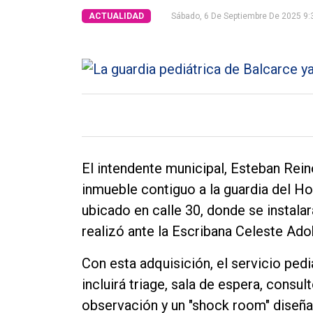
Int.
ACTUALIDAD
Sábado, 6 De Septiembre De 2025 9:
General
Política
Cultura
Entrevistas
Rural
Deportes
El intendente municipal, Esteban Rein
inmueble contiguo a la guardia del Hos
Fúnebres
ubicado en calle 30, donde se instalar
Edición
realizó ante la Escribana Celeste Ado
Empresa
Con esta adquisición, el servicio ped
Nosotros
incluirá triage, sala de espera, cons
Contacto
observación y un "shock room" diseña