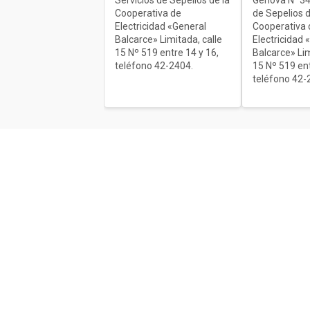
Servicios de Sepelios de la
Génova N° 34
Cooperativa de
de Sepelios d
Electricidad «General
Cooperativa 
Balcarce» Limitada, calle
Electricidad 
15 Nº 519 entre 14 y 16,
Balcarce» Lim
teléfono 42-2404.
15 Nº 519 ent
teléfono 42-
Acerca de nosotros
El único diario de Balcarce de aparici
en papel y en formato digital. Nuestro
compromiso es informar con la verda
con información chequeada, sin