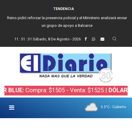
TENDENCIA
Reino pidió reforzar la presencia policial y el Ministerio analizará enviar
un grupo de apoyo a Balcarce
11
:
51
:
32
Sábado, 8 De Agosto - 2026
:
Compra: $1505 - Venta: $1525 |
DÓLAR BOLSA:
C
5.3°C - Cubierto