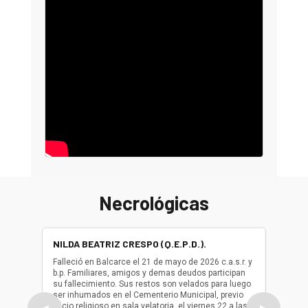
Necrológicas
NILDA BEATRIZ CRESPO (Q.E.P.D.).
ALBER
(Q.E.P.
Falleció en Balcarce el 21 de mayo de 2026 c.a.s.r. y
b.p. Familiares, amigos y demas deudos participan
Falleció
su fallecimiento. Sus restos son velados para luego
b.p. Fa
ser inhumados en el Cementerio Municipal, previo
su fall
oficio religioso en sala velatoria, el viernes 22 a las
ser inh
◀
▶