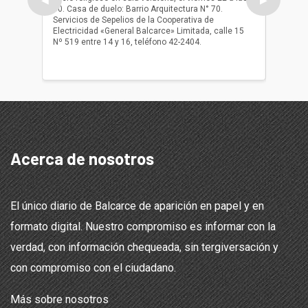
10. Casa de duelo: Barrio Arquitectura N° 70.
oficio r
Servicios de Sepelios de la Cooperativa de
las 17.
Electricidad «General Balcarce» Limitada, calle 15
Sepelios
Nº 519 entre 14 y 16, teléfono 42-2404.
Balcarce
teléfon
Acerca de nosotros
El único diario de Balcarce de aparición en papel y en
formato digital. Nuestro compromiso es informar con la
verdad, con información chequeada, sin tergiversación y
con compromiso con el ciudadano.
Más sobre nosotros