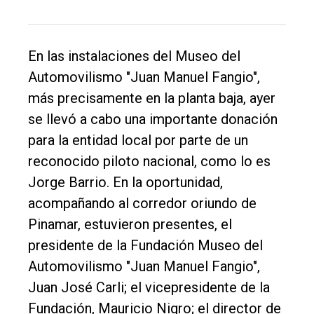
Balcarce
En las instalaciones del Museo del
Inicio
Automovilismo "Juan Manuel Fangio",
Tendencia
más precisamente en la planta baja, ayer
Int.
se llevó a cabo una importante donación
General
para la entidad local por parte de un
Política
reconocido piloto nacional, como lo es
Jorge Barrio. En la oportunidad,
Cultura
acompañando al corredor oriundo de
Entrevistas
Pinamar, estuvieron presentes, el
Rural
presidente de la Fundación Museo del
Automovilismo "Juan Manuel Fangio",
Deportes
Juan José Carli; el vicepresidente de la
Fúnebres
Fundación, Mauricio Nigro; el director de