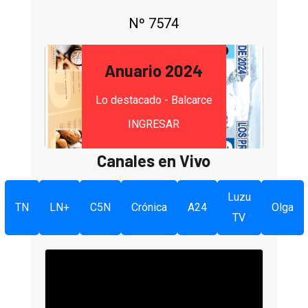
Nº 7574
Anuario 2024
Lo destacado - Balcarce
INGRESAR
Canales en Vivo
Luzu
TN
LN+
C5N
Crónica
A24
Olga
TV