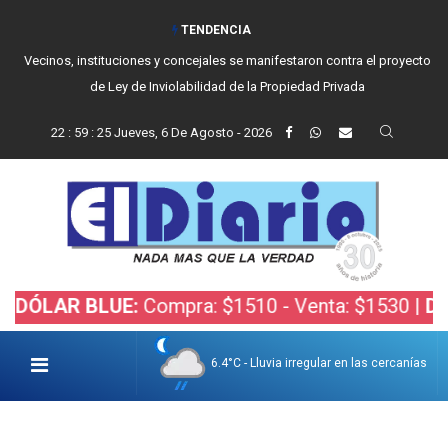
TENDENCIA
Vecinos, instituciones y concejales se manifestaron contra el proyecto
de Ley de Inviolabilidad de la Propiedad Privada
22
:
59
:
26
Jueves, 6 De Agosto - 2026
AR BLUE:
Compra: $1510 - Venta: $1530 |
DÓLAR 
6.4°C - Lluvia irregular en las cercanías