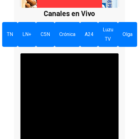
Canales en Vivo
Luzu
TN
LN+
C5N
Crónica
A24
Olga
TV