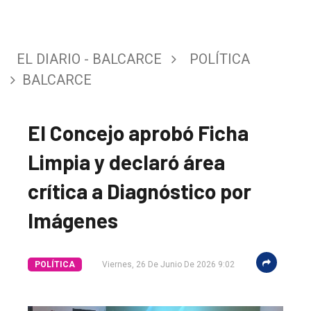
EL DIARIO - BALCARCE
POLÍTICA
BALCARCE
El Concejo aprobó Ficha
Limpia y declaró área
crítica a Diagnóstico por
El
Imágenes
único
DIARIO
POLÍTICA
Viernes, 26 De Junio De 2026 9:02
de
Balcarce