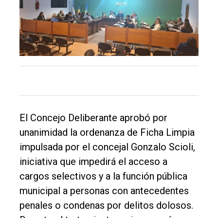
Inicio
Tendencia
Int.
General
Política
Cultura
El Concejo Deliberante aprobó por
Entrevistas
unanimidad la ordenanza de Ficha Limpia
Rural
impulsada por el concejal Gonzalo Scioli,
Deportes
iniciativa que impedirá el acceso a
cargos selectivos y a la función pública
Fúnebres
municipal a personas con antecedentes
Edición
penales o condenas por delitos dolosos.
Empresa