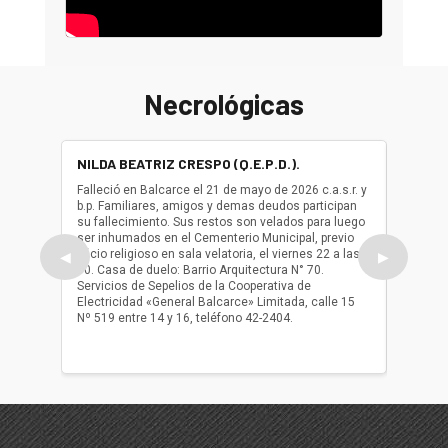
Necrológicas
NILDA BEATRIZ CRESPO (Q.E.P.D.).
ALBER
(Q.E.P.
Falleció en Balcarce el 21 de mayo de 2026 c.a.s.r. y
b.p. Familiares, amigos y demas deudos participan
Falleció
su fallecimiento. Sus restos son velados para luego
b.p. Fa
ser inhumados en el Cementerio Municipal, previo
su fall
oficio religioso en sala velatoria, el viernes 22 a las
ser inh
◀
▶
10. Casa de duelo: Barrio Arquitectura N° 70.
oficio r
Servicios de Sepelios de la Cooperativa de
las 17.
Electricidad «General Balcarce» Limitada, calle 15
Sepelios
Nº 519 entre 14 y 16, teléfono 42-2404.
Balcarce
teléfon