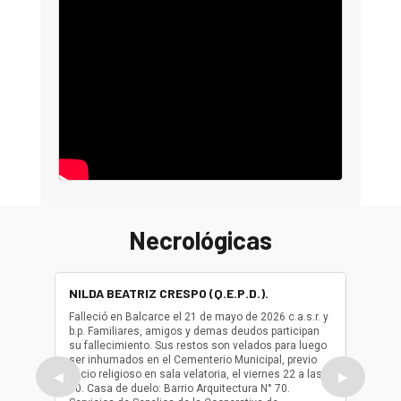
Necrológicas
NILDA BEATRIZ CRESPO (Q.E.P.D.).
ALBER
(Q.E.P.
Falleció en Balcarce el 21 de mayo de 2026 c.a.s.r. y
b.p. Familiares, amigos y demas deudos participan
Falleció
su fallecimiento. Sus restos son velados para luego
b.p. Fa
ser inhumados en el Cementerio Municipal, previo
su fall
oficio religioso en sala velatoria, el viernes 22 a las
ser inh
◀
▶
10. Casa de duelo: Barrio Arquitectura N° 70.
oficio r