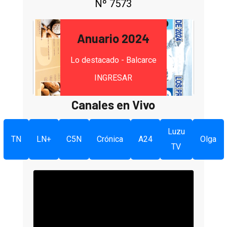
Nº 7573
Anuario 2024
Lo destacado - Balcarce
INGRESAR
Canales en Vivo
Luzu
TN
LN+
C5N
Crónica
A24
Olga
TV