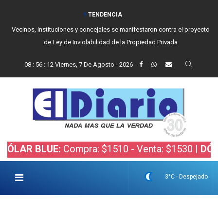
TENDENCIA
Vecinos, instituciones y concejales se manifestaron contra el proyecto
de Ley de Inviolabilidad de la Propiedad Privada
08
:
56
:
13
Viernes, 7 De Agosto - 2026
 BLUE:
Compra: $1510 - Venta: $1530 |
DÓLAR BO
3°C - Despejado