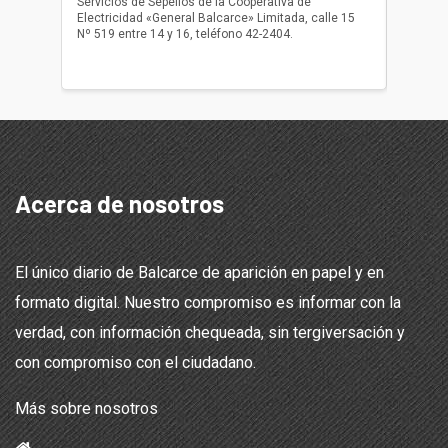
Servicios de Sepelios de la Cooperativa de
las 17.
Electricidad «General Balcarce» Limitada, calle 15
Sepelios
Nº 519 entre 14 y 16, teléfono 42-2404.
Balcarce
teléfon
Acerca de nosotros
El único diario de Balcarce de aparición en papel y en
formato digital. Nuestro compromiso es informar con la
verdad, con información chequeada, sin tergiversación y
con compromiso con el ciudadano.
Más sobre nosotros