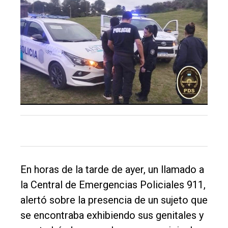
Balcarce
Inicio
Tendencia
Int.
General
Política
Cultura
Entrevistas
Rural
En horas de la tarde de ayer, un llamado a
la Central de Emergencias Policiales 911,
Deportes
alertó sobre la presencia de un sujeto que
Fúnebres
se encontraba exhibiendo sus genitales y
Edición