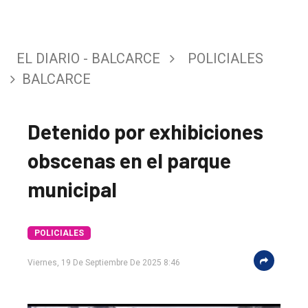
EL DIARIO - BALCARCE
POLICIALES
BALCARCE
Detenido por exhibiciones
obscenas en el parque
municipal
El
POLICIALES
único
Viernes, 19 De Septiembre De 2025 8:46
DIARIO
de