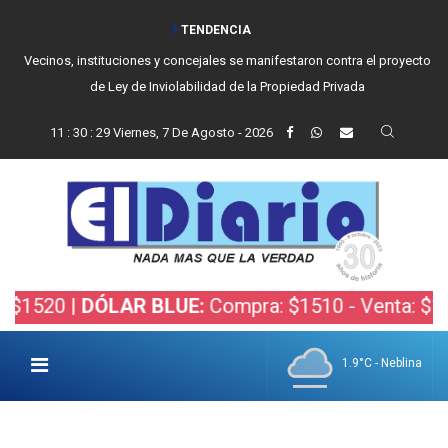
TENDENCIA
Reino recibió a instituciones y confirmó gestiones para sumar una nueva
fuerza de seguridad a Balcarce
11
:
30
:
30
Viernes, 7 De Agosto - 2026
DÓLAR BLUE:
Compra: $1510 - Venta: $1530 |
DÓL
1.9°C - Neblina