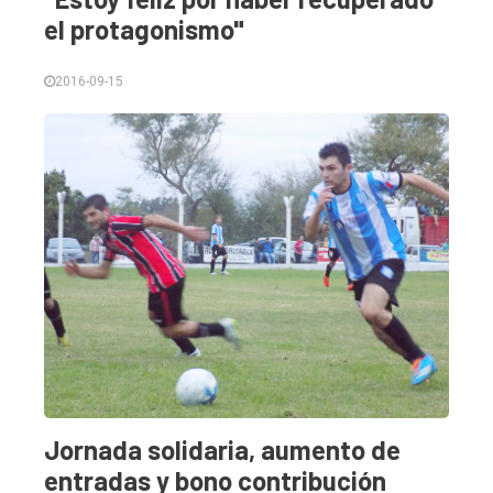
el protagonismo"
Inicio
2016-09-15
Tendencia
Int.
General
Política
Cultura
Entrevistas
Rural
Deportes
Fúnebres
Jornada solidaria, aumento de
Edición
entradas y bono contribución