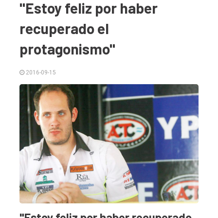
"Estoy feliz por haber
recuperado el
protagonismo"
2016-09-15
El
único
DIARIO
de
Balcarce
"Estoy feliz por haber recuperado