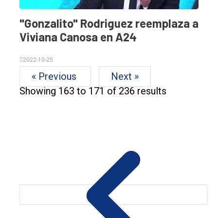
"Gonzalito" Rodriguez reemplaza a
Viviana Canosa en A24
2022-10-25
« Previous
Next »
Showing
163
to
171
of
236
results