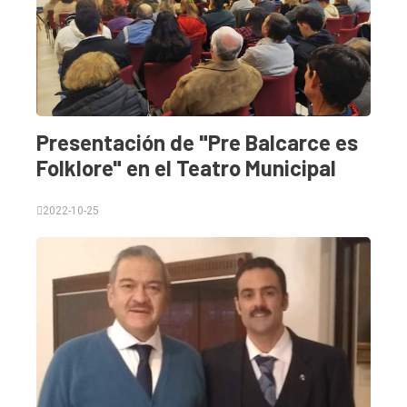
General
Política
Cultura
Entrevistas
Presentación de "Pre Balcarce es
Rural
Folklore" en el Teatro Municipal
Deportes
2022-10-25
Fúnebres
Edición
Empresa
Nosotros
Contacto