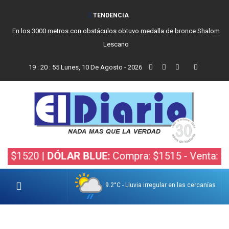
TENDENCIA
Jonatan Dipierro correrá el Mundial UCI Marathon MTB en Italia
19
:
20
:
56
Lunes, 10 De Agosto - 2026
20 |
DÓLAR BLUE:
Compra: $1515 - Venta: $1535 |
9.2°C - Lluvia irregular en las cercanías