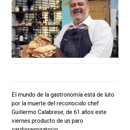
El
único
DIARIO
de
Balcarce
Inicio
Tendencia
Int.
El mundo de la gastronomía está de luto
General
por la muerte del reconocido chef
Política
Guillermo Calabrese, de 61 años este
viernes producto de un paro
Cultura
cardiorespiratorio.