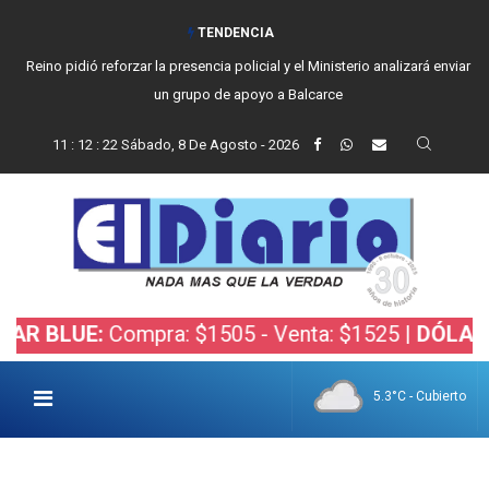
TENDENCIA
Reino pidió reforzar la presencia policial y el Ministerio analizará enviar
un grupo de apoyo a Balcarce
11
:
12
:
23
Sábado, 8 De Agosto - 2026
E:
Compra: $1505 - Venta: $1525 |
DÓLAR BOLSA
5.3°C - Cubierto