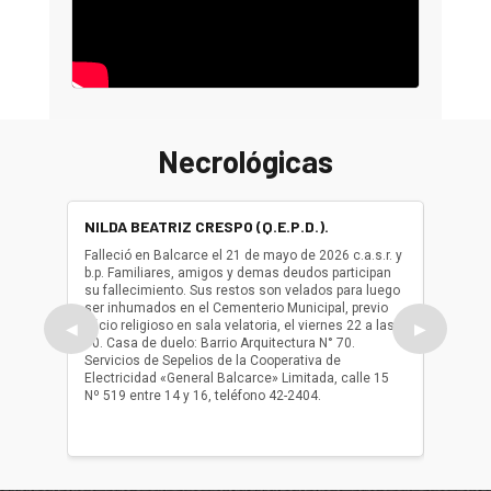
Necrológicas
NILDA BEATRIZ CRESPO (Q.E.P.D.).
ALBER
(Q.E.P.
Falleció en Balcarce el 21 de mayo de 2026 c.a.s.r. y
b.p. Familiares, amigos y demas deudos participan
Falleció
su fallecimiento. Sus restos son velados para luego
b.p. Fa
ser inhumados en el Cementerio Municipal, previo
su fall
oficio religioso en sala velatoria, el viernes 22 a las
ser inh
◀
▶
10. Casa de duelo: Barrio Arquitectura N° 70.
oficio r
Servicios de Sepelios de la Cooperativa de
las 17.
Electricidad «General Balcarce» Limitada, calle 15
Sepelios
Nº 519 entre 14 y 16, teléfono 42-2404.
Balcarce
teléfon