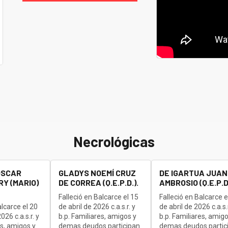
Necrológicas
OSCAR
GLADYS NOEMÍ CRUZ
DE IGARTUA JUAN
Y (MARIO)
DE CORREA (Q.E.P.D.).
AMBROSIO (Q.E.P.D.
Falleció en Balcarce el 15
Falleció en Balcarce e
alcarce el 20
de abril de 2026 c.a.s.r. y
de abril de 2026 c.a.s.r
26 c.a.s.r. y
b.p. Familiares, amigos y
b.p. Familiares, amigo
es, amigos y
demas deudos participan
demas deudos partic