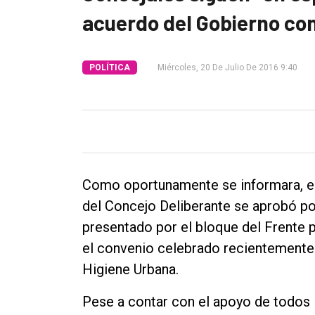
acuerdo del Gobierno co
Tendencia
Int.
POLÍTICA
Miércoles, 20 De Julio De 2016 9:40
General
Política
Cultura
Entrevistas
Rural
Como oportunamente se informara, el 
del Concejo Deliberante se aprobó p
Deportes
presentado por el bloque del Frente p
Fúnebres
el convenio celebrado recientemente 
Edición
Higiene Urbana.
Empresa
Pese a contar con el apoyo de todos lo
Nosotros