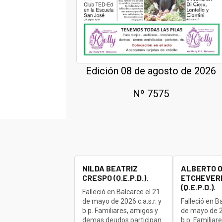
Edición 08 de agosto de 2026
Nº 7575
NILDA BEATRIZ
ALBERTO 
CRESPO (Q.E.P.D.).
ETCHEVERR
(Q.E.P.D.).
Falleció en Balcarce el 21
de mayo de 2026 c.a.s.r. y
Falleció en B
b.p. Familiares, amigos y
de mayo de 20
demas deudos participan
b.p. Familiar