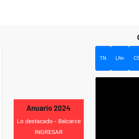
TN
LN+
C
Anuario 2024
Lo destacado - Balcarce
INGRESAR