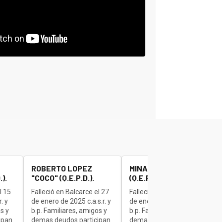
ROBERTO LOPEZ
MINAUDO JOSE "BETA"
).
"COCO" (Q.E.P.D.).
(Q.E.P.D.).
l 15
Falleció en Balcarce el 27
Falleció en Balcarce el 27
. y
de enero de 2025 c.a.s.r. y
de enero de 2025 c.a.s.r. y
s y
b.p. Familiares, amigos y
b.p. Familiares, amigos y
ipan
demas deudos participan
demas deudos participan