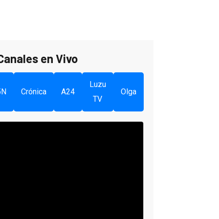
Canales en Vivo
Luzu
5N
Crónica
A24
Olga
TV