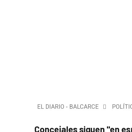
El
único
DIARIO
de
EL DIARIO - BALCARCE
POLÍTI
Balcarce
Concejales siguen "en es
Inicio