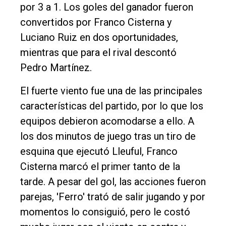
Tendencia
por 3 a 1. Los goles del ganador fueron
convertidos por Franco Cisterna y
Int.
Luciano Ruiz en dos oportunidades,
General
mientras que para el rival descontó
Política
Pedro Martínez.
Cultura
El fuerte viento fue una de las principales
Entrevistas
características del partido, por lo que los
Rural
equipos debieron acomodarse a ello. A
los dos minutos de juego tras un tiro de
Deportes
esquina que ejecutó Lleuful, Franco
Fúnebres
Cisterna marcó el primer tanto de la
Edición
tarde. A pesar del gol, las acciones fueron
Empresa
parejas, 'Ferro' trató de salir jugando y por
Nosotros
momentos lo consiguió, pero le costó