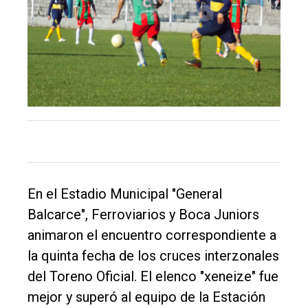
El
único
En el Estadio Municipal "General
DIARIO
Balcarce", Ferroviarios y Boca Juniors
de
animaron el encuentro correspondiente a
Balcarce
la quinta fecha de los cruces interzonales
del Toreno Oficial. El elenco "xeneize" fue
Inicio
mejor y superó al equipo de la Estación