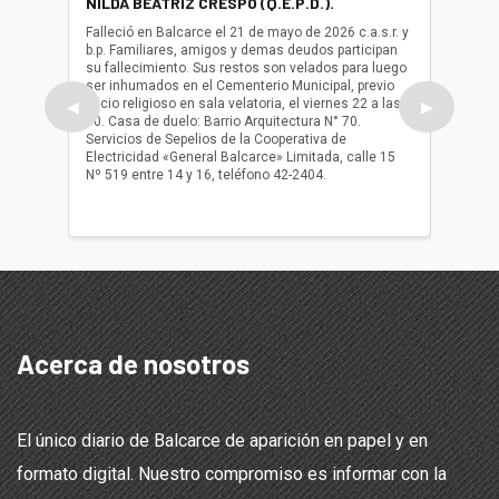
NILDA BEATRIZ CRESPO (Q.E.P.D.).
ALBER
(Q.E.P.
Falleció en Balcarce el 21 de mayo de 2026 c.a.s.r. y
b.p. Familiares, amigos y demas deudos participan
Falleció
su fallecimiento. Sus restos son velados para luego
b.p. Fa
ser inhumados en el Cementerio Municipal, previo
su fall
oficio religioso en sala velatoria, el viernes 22 a las
ser inh
◀
▶
10. Casa de duelo: Barrio Arquitectura N° 70.
oficio r
Servicios de Sepelios de la Cooperativa de
las 17.
Electricidad «General Balcarce» Limitada, calle 15
Sepelios
Nº 519 entre 14 y 16, teléfono 42-2404.
Balcarce
teléfon
Acerca de nosotros
El único diario de Balcarce de aparición en papel y en
formato digital. Nuestro compromiso es informar con la