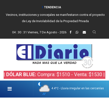
TENDENCIA
Vecinos, instituciones y concejales se manifestaron contra el proyecto
de Ley de Inviolabilidad de la Propiedad Privada
04
:
30
:
32
Viernes, 7 De Agosto - 2026
LAR BLUE:
Compra: $1510 - Venta: $1530 |
DÓLAR
4.4°C - Lluvia irregular en las cercanías