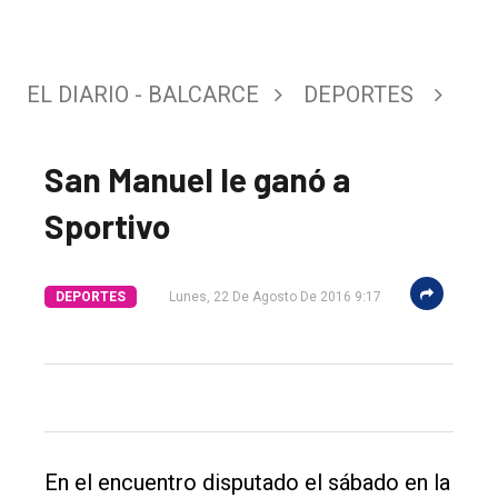
EL DIARIO - BALCARCE
DEPORTES
El
San Manuel le ganó a
único
Sportivo
DIARIO
de
Balcarce
DEPORTES
Lunes, 22 De Agosto De 2016 9:17
Inicio
Tendencia
Int.
General
En el encuentro disputado el sábado en la