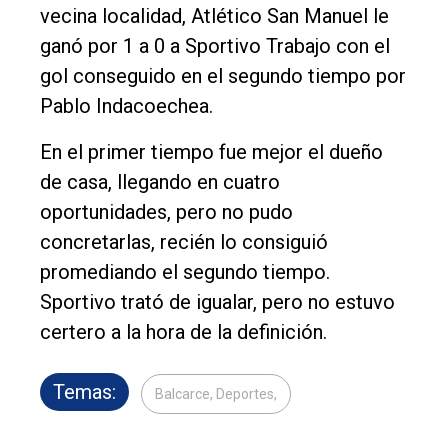
vecina localidad, Atlético San Manuel le
Política
ganó por 1 a 0 a Sportivo Trabajo con el
Cultura
gol conseguido en el segundo tiempo por
Entrevistas
Pablo Indacoechea.
Rural
En el primer tiempo fue mejor el dueño
Deportes
de casa, llegando en cuatro
Fúnebres
oportunidades, pero no pudo
concretarlas, recién lo consiguió
Edición
promediando el segundo tiempo.
Empresa
Sportivo trató de igualar, pero no estuvo
Nosotros
certero a la hora de la definición.
Contacto
Temas:
Balcarce, Deportes,