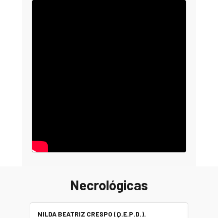
Necrológicas
NILDA BEATRIZ CRESPO (Q.E.P.D.).
ALBER