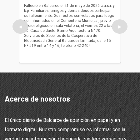
(Q.E.P.
Falleció en Balcarce el 21 de mayo de 2026 c.a.s.r. y
b.p. Familiares, amigos y demas deudos participan
Falleció
su fallecimiento. Sus restos son velados para luego
b.p. Fa
ser inhumados en el Cementerio Municipal, previo
su fall
oficio religioso en sala velatoria, el viernes 22 a las
ser inh
◀
▶
10. Casa de duelo: Barrio Arquitectura N° 70.
oficio r
Servicios de Sepelios de la Cooperativa de
las 17.
Electricidad «General Balcarce» Limitada, calle 15
Sepelios
Nº 519 entre 14 y 16, teléfono 42-2404.
Balcarce
teléfon
Acerca de nosotros
El único diario de Balcarce de aparición en papel y en
formato digital. Nuestro compromiso es informar con la
verdad, con información chequeada, sin tergiversación y