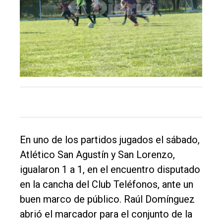
El
único
DIARIO
de
Balcarce
Inicio
En uno de los partidos jugados el sábado,
Tendencia
Atlético San Agustín y San Lorenzo,
Int.
igualaron 1 a 1, en el encuentro disputado
General
en la cancha del Club Teléfonos, ante un
buen marco de público. Raúl Domínguez
Política
abrió el marcador para el conjunto de la
Cultura