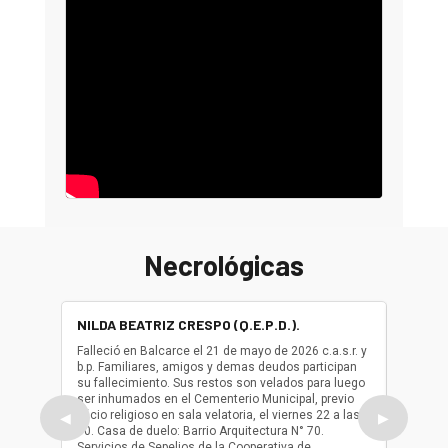
Necrológicas
NILDA BEATRIZ CRESPO (Q.E.P.D.).
ALBER
(Q.E.P.
Falleció en Balcarce el 21 de mayo de 2026 c.a.s.r. y
b.p. Familiares, amigos y demas deudos participan
Falleció
su fallecimiento. Sus restos son velados para luego
b.p. Fa
ser inhumados en el Cementerio Municipal, previo
su fall
oficio religioso en sala velatoria, el viernes 22 a las
ser inh
◀
▶
10. Casa de duelo: Barrio Arquitectura N° 70.
oficio r
Servicios de Sepelios de la Cooperativa de
las 17.