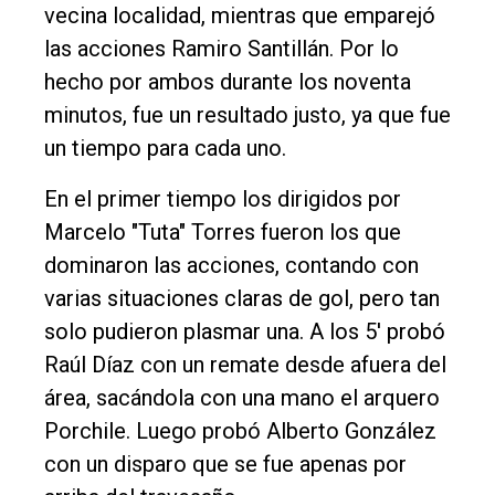
vecina localidad, mientras que emparejó
Entrevistas
las acciones Ramiro Santillán. Por lo
Rural
hecho por ambos durante los noventa
minutos, fue un resultado justo, ya que fue
Deportes
un tiempo para cada uno.
Fúnebres
En el primer tiempo los dirigidos por
Edición
Marcelo "Tuta" Torres fueron los que
Empresa
dominaron las acciones, contando con
Nosotros
varias situaciones claras de gol, pero tan
Contacto
solo pudieron plasmar una. A los 5' probó
Raúl Díaz con un remate desde afuera del
área, sacándola con una mano el arquero
Porchile. Luego probó Alberto González
con un disparo que se fue apenas por