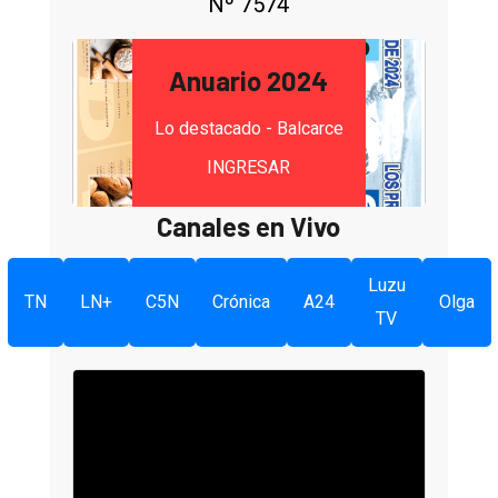
Nº 7574
Anuario 2024
Lo destacado - Balcarce
INGRESAR
Canales en Vivo
Luzu
TN
LN+
C5N
Crónica
A24
Olga
TV