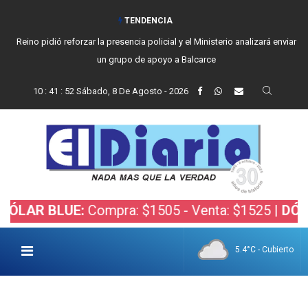
TENDENCIA
Reino pidió reforzar la presencia policial y el Ministerio analizará enviar
un grupo de apoyo a Balcarce
10
:
41
:
53
Sábado, 8 De Agosto - 2026
BLUE:
Compra: $1505 - Venta: $1525 |
DÓLAR BOL
5.4°C - Cubierto