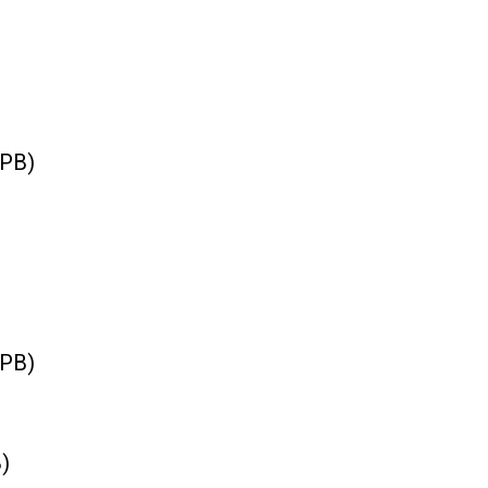
/PB)
/PB)
)