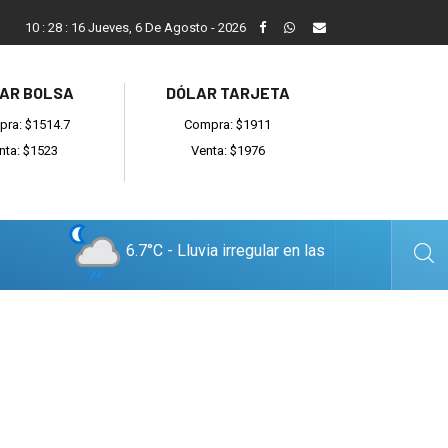
Reino: “Hay bandas muy organizadas y también delincuentes l
10
:
28
:
17
Jueves, 6 De Agosto - 2026
AR BOLSA
DÓLAR TARJETA
ra: $1514.7
Compra: $1911
nta: $1523
Venta: $1976
6.7°C - Lluvia irregular en las
cercanías