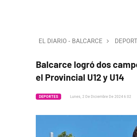
Tendencia
Int.
General
EL DIARIO - BALCARCE
DEPOR
Política
Cultura
Balcarce logró dos camp
Entrevistas
el Provincial U12 y U14
Rural
Deportes
DEPORTES
Lunes, 2 De Diciembre De 2024 6:02
Fúnebres
Edición
Empresa
Nosotros