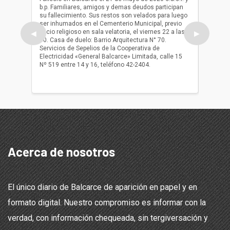
b.p. Familiares, amigos y demas deudos participan
Falleció
su fallecimiento. Sus restos son velados para luego
b.p. Fa
ser inhumados en el Cementerio Municipal, previo
su fall
oficio religioso en sala velatoria, el viernes 22 a las
ser inh
◀
▶
10. Casa de duelo: Barrio Arquitectura N° 70.
oficio r
Servicios de Sepelios de la Cooperativa de
las 17.
Electricidad «General Balcarce» Limitada, calle 15
Sepelios
Nº 519 entre 14 y 16, teléfono 42-2404.
Balcarce
teléfon
Acerca de nosotros
El único diario de Balcarce de aparición en papel y en
formato digital. Nuestro compromiso es informar con la
verdad, con información chequeada, sin tergiversación y