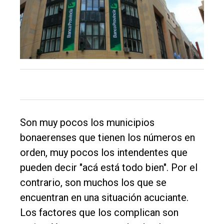
El
único
DIARIO
de
Balcarce
Inicio
Son muy pocos los municipios
Tendencia
bonaerenses que tienen los números en
Int.
orden, muy pocos los intendentes que
General
pueden decir "acá está todo bien". Por el
Política
contrario, son muchos los que se
encuentran en una situación acuciante.
Cultura
Los factores que los complican son
Entrevistas