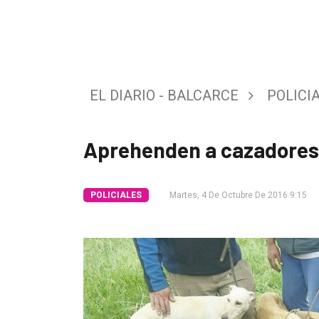
Tendencia
Int.
General
EL DIARIO - BALCARCE
POLICI
Política
Cultura
Aprehenden a cazadores 
Entrevistas
Rural
POLICIALES
Martes, 4 De Octubre De 2016 9:15
Deportes
Fúnebres
Edición
Empresa
Nosotros