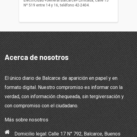
Electricidad «General Balcarce» Limitada, calle 15
Sepelios
Nº 519 entre 14 y 16, teléfono 42-2404.
Balcarce
teléfon
Acerca de nosotros
El único diario de Balcarce de aparición en papel y en
formato digital. Nuestro compromiso es informar con la
verdad, con información chequeada, sin tergiversación y
con compromiso con el ciudadano.
Más sobre nosotros
Domicilio legal: Calle 17 N° 792, Balcarce, Buenos