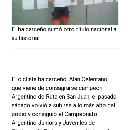
General
Política
El balcarceño sumó otro título nacional a
Cultura
su historial
Entrevistas
Rural
Deportes
Fúnebres
El ciclista balcarceño, Alan Celentano,
Edición
que viene de consagrarse campeón
Empresa
Argentino de Ruta en San Juan, el pasado
Nosotros
sábado volvió a subirse a lo más alto del
podio y consiguió el Campeonato
Contacto
Argentino Juniors y Juveniles de