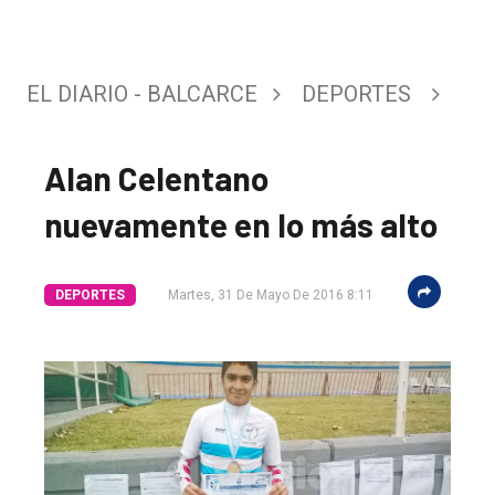
EL DIARIO - BALCARCE
DEPORTES
Alan Celentano
El
nuevamente en lo más alto
único
DIARIO
DEPORTES
Martes, 31 De Mayo De 2016 8:11
de
Balcarce
Inicio
Tendencia
Int.