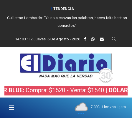
TENDENCIA
Guillermo Lombardo: "Ya no alcanzan las palabras, hacen falta hechos
concretos"
14
:
03
:
13
Jueves, 6 De Agosto - 2026
UE:
Compra: $1520 - Venta: $1540 |
DÓLAR BOLSA
7.3°C - Llovizna ligera