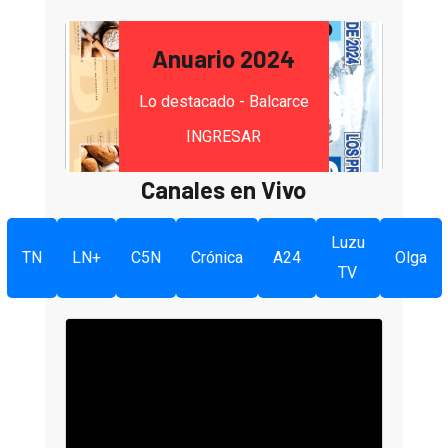
Anuario 2024
Lo destacado - Balcarce
INGRESAR
Canales en Vivo
Luzu
TN
LN+
C5N
Crónica
A24
Olga
TV