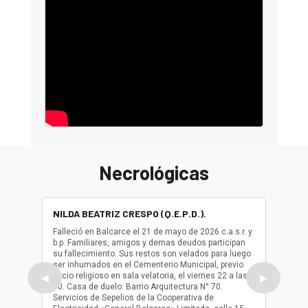
Necrológicas
NILDA BEATRIZ CRESPO (Q.E.P.D.).
ALBER
(Q.E.P.
Falleció en Balcarce el 21 de mayo de 2026 c.a.s.r. y
b.p. Familiares, amigos y demas deudos participan
Falleció
su fallecimiento. Sus restos son velados para luego
b.p. Fa
ser inhumados en el Cementerio Municipal, previo
su fall
oficio religioso en sala velatoria, el viernes 22 a las
ser inh
◀
▶
10. Casa de duelo: Barrio Arquitectura N° 70.
oficio r
Servicios de Sepelios de la Cooperativa de
las 17.