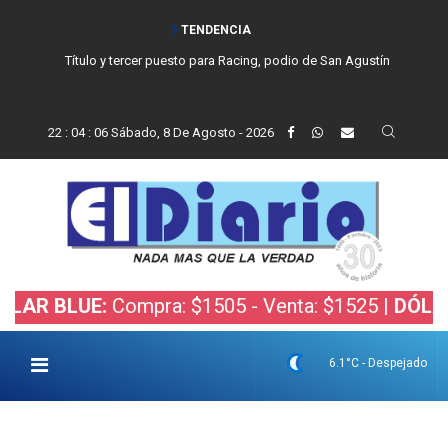
TENDENCIA
Título y tercer puesto para Racing, podio de San Agustín
22
:
04
:
07
Sábado, 8 De Agosto - 2026
LUE:
Compra: $1505 - Venta: $1525 |
DÓLAR BOLS
6.1°C - Despejado