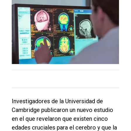
El
único
DIARIO
de
Balcarce
Inicio
Tendencia
Investigadores de la Universidad de
Cambridge publicaron un nuevo estudio
Int.
en el que revelaron que existen cinco
General
edades cruciales para el cerebro y que la