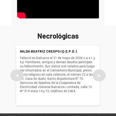
Necrológicas
NILDA BEATRIZ CRESPO (Q.E.P.D.).
ALBER
(Q.E.P.
Falleció en Balcarce el 21 de mayo de 2026 c.a.s.r. y
b.p. Familiares, amigos y demas deudos participan
Falleció
su fallecimiento. Sus restos son velados para luego
b.p. Fa
ser inhumados en el Cementerio Municipal, previo
su fall
oficio religioso en sala velatoria, el viernes 22 a las
ser inh
◀
▶
10. Casa de duelo: Barrio Arquitectura N° 70.
oficio r
Servicios de Sepelios de la Cooperativa de
las 17.
Electricidad «General Balcarce» Limitada, calle 15
Sepelios
Nº 519 entre 14 y 16, teléfono 42-2404.
Balcarce
teléfon