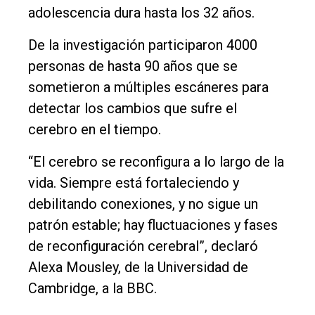
Política
adolescencia dura hasta los 32 años.
Cultura
De la investigación participaron 4000
Entrevistas
personas de hasta 90 años que se
Rural
sometieron a múltiples escáneres para
detectar los cambios que sufre el
Deportes
cerebro en el tiempo.
Fúnebres
“El cerebro se reconfigura a lo largo de la
Edición
vida. Siempre está fortaleciendo y
Empresa
debilitando conexiones, y no sigue un
Nosotros
patrón estable; hay fluctuaciones y fases
Contacto
de reconfiguración cerebral”, declaró
Alexa Mousley, de la Universidad de
Cambridge, a la BBC.