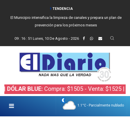
TENDENCIA
El Municipio intensifica la limpieza de canales y prepara un plan de
prevención para los próximos meses
09
:
16
:
52
Lunes, 10 De Agosto - 2026
AR BLUE:
Compra: $1505 - Venta: $1525 |
DÓLAR 
1.1°C - Parcialmente nublado