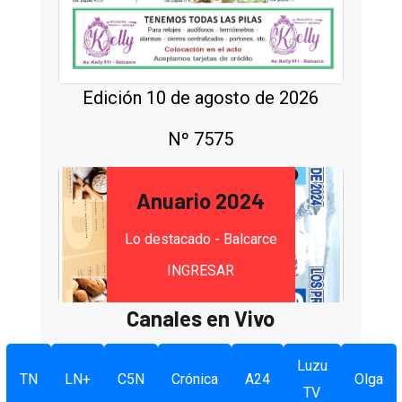
Edición 10 de agosto de 2026
Nº 7575
Anuario 2024
Lo destacado - Balcarce
INGRESAR
Canales en Vivo
Luzu
TN
LN+
C5N
Crónica
A24
Olga
TV