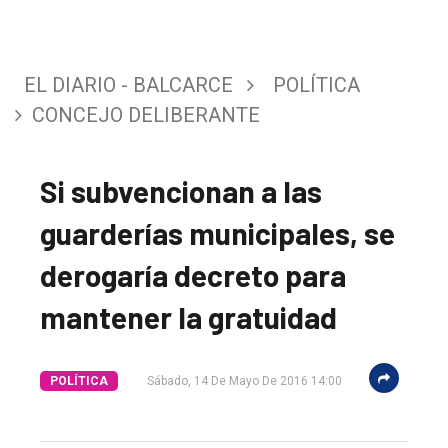
EL DIARIO - BALCARCE
POLÍTICA
CONCEJO DELIBERANTE
Si subvencionan a las
guarderías municipales, se
derogaría decreto para
mantener la gratuidad
El
POLÍTICA
Sábado, 14 De Mayo De 2016 14:00
único
DIARIO