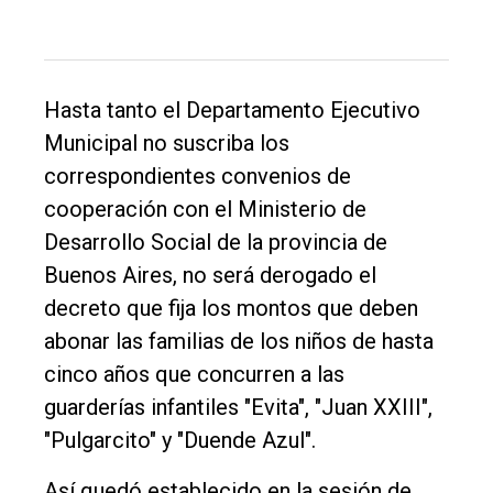
de
Balcarce
Inicio
Hasta tanto el Departamento Ejecutivo
Tendencia
Municipal no suscriba los
correspondientes convenios de
Int.
cooperación con el Ministerio de
General
Desarrollo Social de la provincia de
Política
Buenos Aires, no será derogado el
Cultura
decreto que fija los montos que deben
abonar las familias de los niños de hasta
Entrevistas
cinco años que concurren a las
Rural
guarderías infantiles "Evita", "Juan XXIII",
Deportes
"Pulgarcito" y "Duende Azul".
Fúnebres
Así quedó establecido en la sesión de