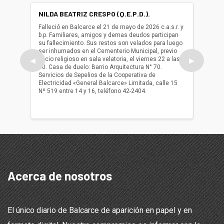
NILDA BEATRIZ CRESPO (Q.E.P.D.).
ALBER
(Q.E.P.
Falleció en Balcarce el 21 de mayo de 2026 c.a.s.r. y
b.p. Familiares, amigos y demas deudos participan
Falleció
su fallecimiento. Sus restos son velados para luego
b.p. Fa
ser inhumados en el Cementerio Municipal, previo
su fall
oficio religioso en sala velatoria, el viernes 22 a las
ser inh
◀
▶
10. Casa de duelo: Barrio Arquitectura N° 70.
oficio r
Servicios de Sepelios de la Cooperativa de
las 17.
Electricidad «General Balcarce» Limitada, calle 15
Sepelios
Nº 519 entre 14 y 16, teléfono 42-2404.
Balcarce
teléfon
Acerca de nosotros
El único diario de Balcarce de aparición en papel y en