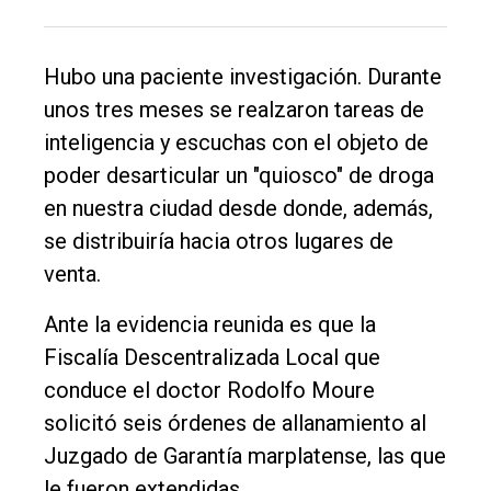
DIARIO
de
Balcarce
Hubo una paciente investigación. Durante
unos tres meses se realzaron tareas de
Inicio
inteligencia y escuchas con el objeto de
poder desarticular un "quiosco" de droga
Tendencia
en nuestra ciudad desde donde, además,
Int.
se distribuiría hacia otros lugares de
General
venta.
Política
Ante la evidencia reunida es que la
Cultura
Fiscalía Descentralizada Local que
Entrevistas
conduce el doctor Rodolfo Moure
Rural
solicitó seis órdenes de allanamiento al
Juzgado de Garantía marplatense, las que
Deportes
le fueron extendidas.