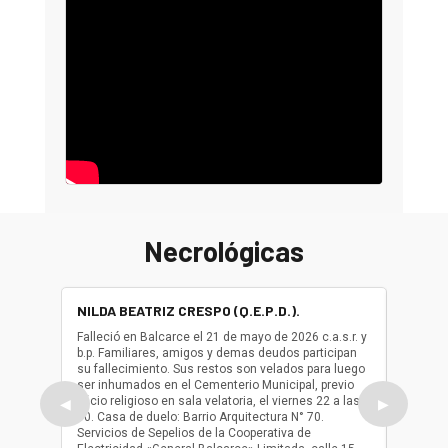
Necrológicas
NILDA BEATRIZ CRESPO (Q.E.P.D.).
ALBER
(Q.E.P.
Falleció en Balcarce el 21 de mayo de 2026 c.a.s.r. y
b.p. Familiares, amigos y demas deudos participan
Falleció
su fallecimiento. Sus restos son velados para luego
b.p. Fa
ser inhumados en el Cementerio Municipal, previo
su fall
oficio religioso en sala velatoria, el viernes 22 a las
ser inh
◀
▶
10. Casa de duelo: Barrio Arquitectura N° 70.
oficio r
Servicios de Sepelios de la Cooperativa de
las 17.