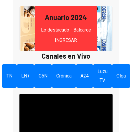
Anuario 2024
Lo destacado - Balcarce
INGRESAR
Canales en Vivo
Luzu
TN
LN+
C5N
Crónica
A24
Olga
TV