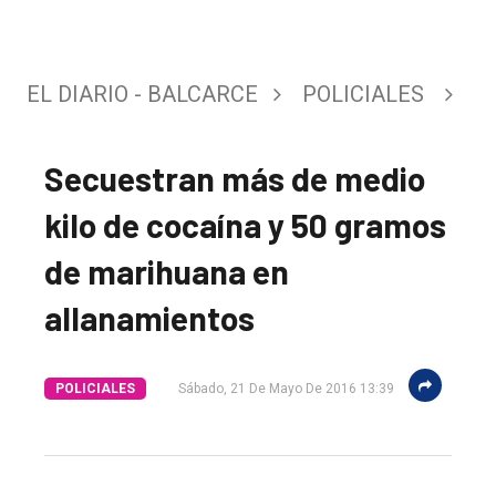
EL DIARIO - BALCARCE
POLICIALES
Secuestran más de medio
kilo de cocaína y 50 gramos
de marihuana en
allanamientos
POLICIALES
Sábado, 21 De Mayo De 2016 13:39
El
único