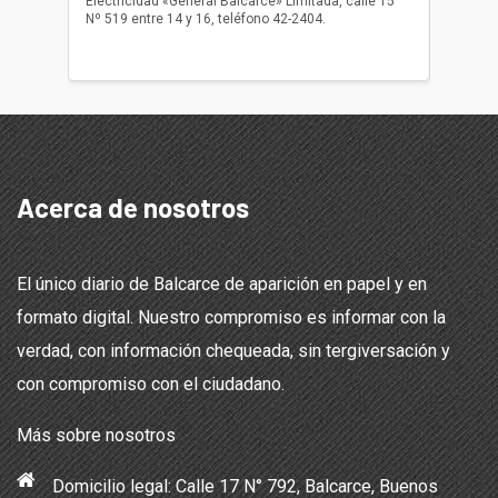
Electricidad «General Balcarce» Limitada, calle 15
Sepelios
Nº 519 entre 14 y 16, teléfono 42-2404.
Balcarce
teléfon
Acerca de nosotros
El único diario de Balcarce de aparición en papel y en
formato digital. Nuestro compromiso es informar con la
verdad, con información chequeada, sin tergiversación y
con compromiso con el ciudadano.
Más sobre nosotros
Domicilio legal: Calle 17 N° 792, Balcarce, Buenos