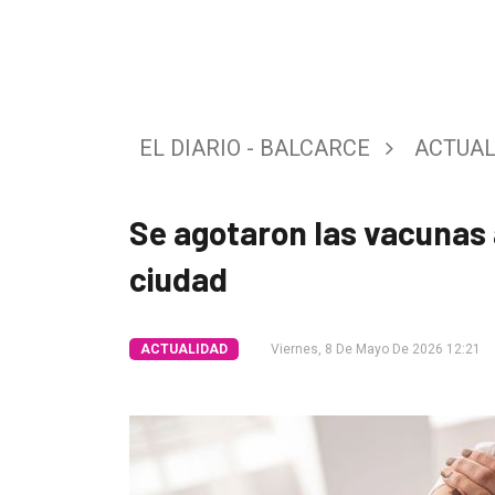
Tendencia
Int.
General
EL DIARIO - BALCARCE
ACTUAL
Política
Cultura
Se agotaron las vacunas 
Entrevistas
ciudad
Rural
Deportes
ACTUALIDAD
Viernes, 8 De Mayo De 2026 12:21
Fúnebres
Edición
Empresa
Nosotros