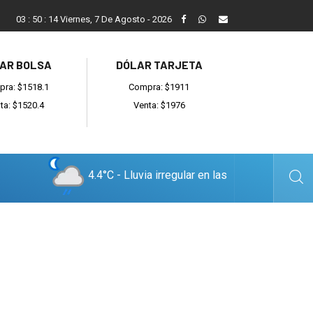
ada
Reino recibió a instituciones y confirmó gestiones para sumar
03
:
50
:
15
Viernes, 7 De Agosto - 2026
AR BOLSA
DÓLAR TARJETA
ra: $1518.1
Compra: $1911
ta: $1520.4
Venta: $1976
4.4°C - Lluvia irregular en las
cercanías