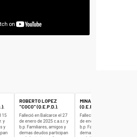
ROBERTO LOPEZ
MINAUDO JOSE "BETA"
).
"COCO" (Q.E.P.D.).
(Q.E.P.D.).
l 15
Falleció en Balcarce el 27
Falleció en Balcarce el 27
. y
de enero de 2025 c.a.s.r. y
de enero de 2025 c.a.s.r. y
s y
b.p. Familiares, amigos y
b.p. Familiares, amigos y
ipan
demas deudos participan
demas deudos participan