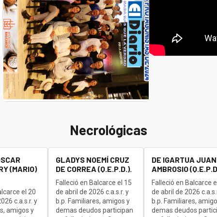
Necrológicas
OSCAR
GLADYS NOEMÍ CRUZ
DE IGARTUA JUAN
Y (MARIO)
DE CORREA (Q.E.P.D.).
AMBROSIO (Q.E.P.D.
Falleció en Balcarce el 15
Falleció en Balcarce e
alcarce el 20
de abril de 2026 c.a.s.r. y
de abril de 2026 c.a.s.r
26 c.a.s.r. y
b.p. Familiares, amigos y
b.p. Familiares, amigo
es, amigos y
demas deudos participan
demas deudos partic