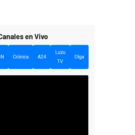
Canales en Vivo
Luzu
5N
Crónica
A24
Olga
TV