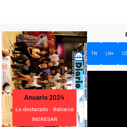
TN
LN+
C
Anuario 2024
Lo destacado - Balcarce
INGRESAR