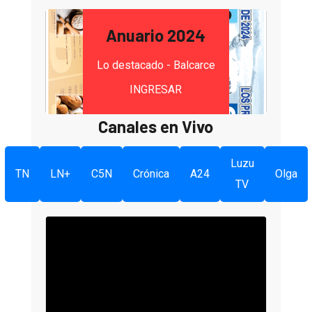
Anuario 2024
Lo destacado - Balcarce
INGRESAR
Canales en Vivo
Luzu
TN
LN+
C5N
Crónica
A24
Olga
TV