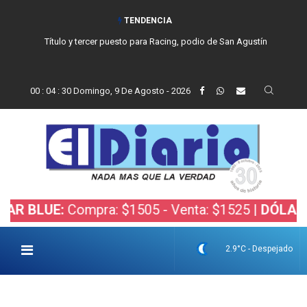
TENDENCIA
Título y tercer puesto para Racing, podio de San Agustín
00
:
04
:
31
Domingo, 9 De Agosto - 2026
E:
Compra: $1505 - Venta: $1525 |
DÓLAR BOLSA:
2.9°C - Despejado