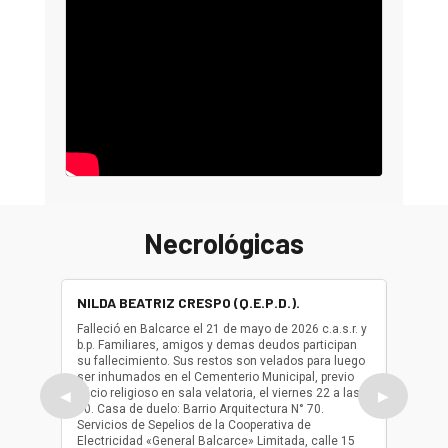
Necrológicas
NILDA BEATRIZ CRESPO (Q.E.P.D.).
ALBER
(Q.E.P.
Falleció en Balcarce el 21 de mayo de 2026 c.a.s.r. y
b.p. Familiares, amigos y demas deudos participan
Falleció
su fallecimiento. Sus restos son velados para luego
b.p. Fa
ser inhumados en el Cementerio Municipal, previo
su fall
oficio religioso en sala velatoria, el viernes 22 a las
ser inh
◀
▶
10. Casa de duelo: Barrio Arquitectura N° 70.
oficio r
Servicios de Sepelios de la Cooperativa de
las 17.
Electricidad «General Balcarce» Limitada, calle 15
Sepelios