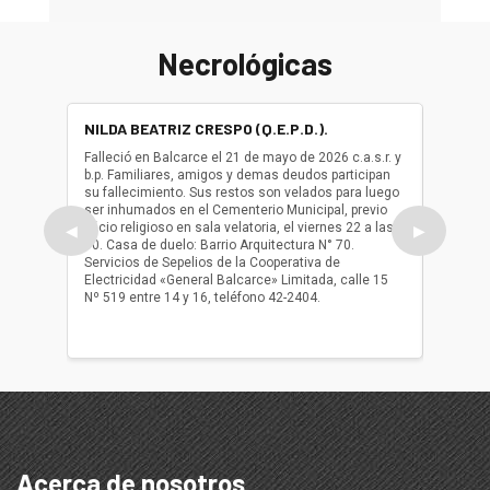
Necrológicas
NILDA BEATRIZ CRESPO (Q.E.P.D.).
ALBER
(Q.E.P.
Falleció en Balcarce el 21 de mayo de 2026 c.a.s.r. y
b.p. Familiares, amigos y demas deudos participan
Falleció
su fallecimiento. Sus restos son velados para luego
b.p. Fa
ser inhumados en el Cementerio Municipal, previo
su fall
oficio religioso en sala velatoria, el viernes 22 a las
ser inh
◀
▶
10. Casa de duelo: Barrio Arquitectura N° 70.
oficio r
Servicios de Sepelios de la Cooperativa de
las 17.
Electricidad «General Balcarce» Limitada, calle 15
Sepelios
Nº 519 entre 14 y 16, teléfono 42-2404.
Balcarce
teléfon
Acerca de nosotros