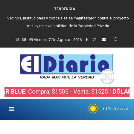
TENDENCIA
Vecinos, instituciones y concejales se manifestaron contra el proyecto
de Ley de Inviolabilidad de la Propiedad Privada
15
:
38
:
50
Viernes, 7 De Agosto - 2026
E:
Compra: $1505 - Venta: $1525 |
DÓLAR BOLSA:
8.8°C - Soleado