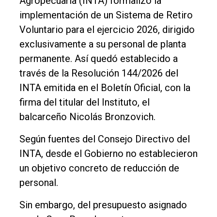
Agropecuaria (INTA) formalizó la
Tendencia
implementación de un Sistema de Retiro
Voluntario para el ejercicio 2026, dirigido
Int.
exclusivamente a su personal de planta
General
permanente. Así quedó establecido a
Política
través de la Resolución 144/2026 del
Cultura
INTA emitida en el Boletín Oficial, con la
firma del titular del Instituto, el
Entrevistas
balcarceño Nicolás Bronzovich.
Rural
Según fuentes del Consejo Directivo del
Deportes
INTA, desde el Gobierno no establecieron
Fúnebres
un objetivo concreto de reducción de
Edición
personal.
Empresa
Sin embargo, del presupuesto asignado
Nosotros