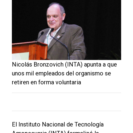
Nicolás Bronzovich (INTA) apunta a que
unos mil empleados del organismo se
El
retiren en forma voluntaria
único
DIARIO
de
Balcarce
El Instituto Nacional de Tecnología
Inicio