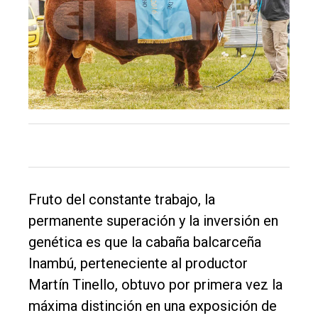
Inicio
Tendencia
Int.
General
Política
Cultura
Entrevistas
Fruto del constante trabajo, la
Rural
permanente superación y la inversión en
Deportes
genética es que la cabaña balcarceña
Inambú, perteneciente al productor
Fúnebres
Martín Tinello, obtuvo por primera vez la
Edición
máxima distinción en una exposición de
Empresa