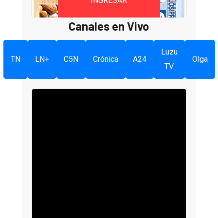
INGRESAR
Canales en Vivo
Luzu
TN
LN+
C5N
Crónica
A24
Olga
TV