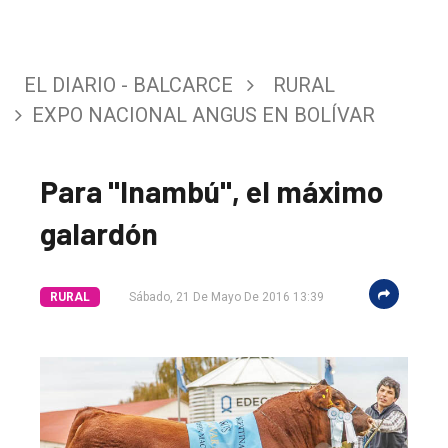
EL DIARIO - BALCARCE
RURAL
EXPO NACIONAL ANGUS EN BOLÍVAR
Para "Inambú", el máximo
galardón
RURAL
Sábado, 21 De Mayo De 2016 13:39
El
único
DIARIO
de
Balcarce