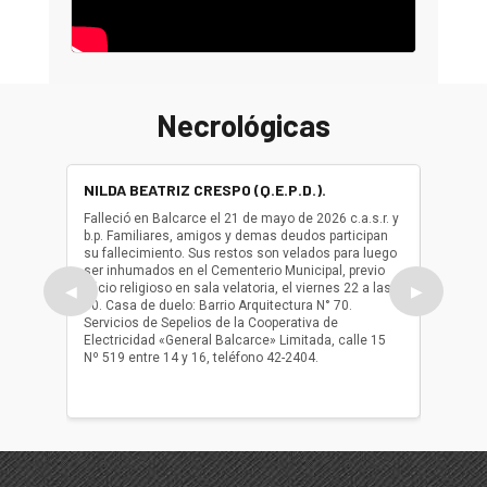
Necrológicas
NILDA BEATRIZ CRESPO (Q.E.P.D.).
ALBER
(Q.E.P.
Falleció en Balcarce el 21 de mayo de 2026 c.a.s.r. y
b.p. Familiares, amigos y demas deudos participan
Falleció
su fallecimiento. Sus restos son velados para luego
b.p. Fa
ser inhumados en el Cementerio Municipal, previo
su fall
oficio religioso en sala velatoria, el viernes 22 a las
ser inh
◀
▶
10. Casa de duelo: Barrio Arquitectura N° 70.
oficio r
Servicios de Sepelios de la Cooperativa de
las 17.
Electricidad «General Balcarce» Limitada, calle 15
Sepelios
Nº 519 entre 14 y 16, teléfono 42-2404.
Balcarce
teléfon