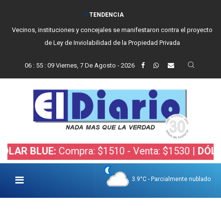
TENDENCIA
Vecinos, instituciones y concejales se manifestaron contra el proyecto
de Ley de Inviolabilidad de la Propiedad Privada
06
:
55
:
10
Viernes, 7 De Agosto - 2026
BLUE:
Compra: $1510 - Venta: $1530 |
DÓLAR BOL
3.9°C - Parcialmente nublado