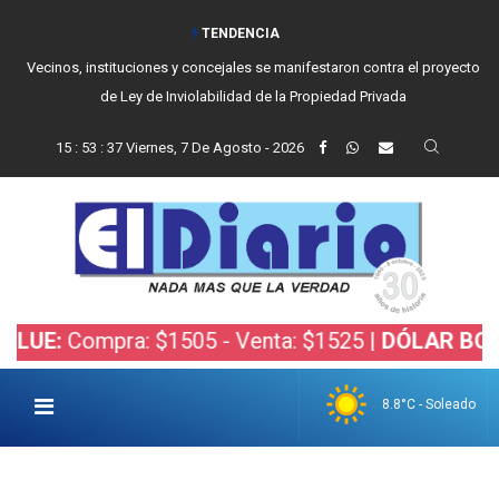
TENDENCIA
Vecinos, instituciones y concejales se manifestaron contra el proyecto
de Ley de Inviolabilidad de la Propiedad Privada
15
:
53
:
38
Viernes, 7 De Agosto - 2026
mpra: $1505 - Venta: $1525 |
DÓLAR BOLSA:
Compr
8.8°C - Soleado