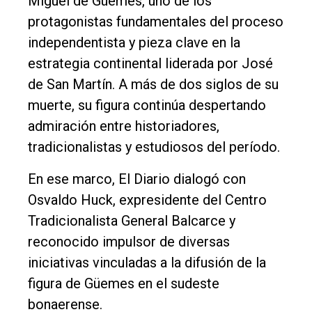
Miguel de Güemes, uno de los
protagonistas fundamentales del proceso
independentista y pieza clave en la
El
estrategia continental liderada por José
único
de San Martín. A más de dos siglos de su
DIARIO
muerte, su figura continúa despertando
de
admiración entre historiadores,
Balcarce
tradicionalistas y estudiosos del período.
Inicio
En ese marco, El Diario dialogó con
Osvaldo Huck, expresidente del Centro
Tendencia
Tradicionalista General Balcarce y
Int.
reconocido impulsor de diversas
General
iniciativas vinculadas a la difusión de la
Política
figura de Güemes en el sudeste
Cultura
bonaerense.