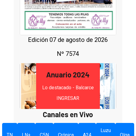
Edición 07 de agosto de 2026
Nº 7574
Anuario 2024
Lo destacado - Balcarce
INGRESAR
Canales en Vivo
Luzu
TN
LN+
C5N
Crónica
A24
Olga