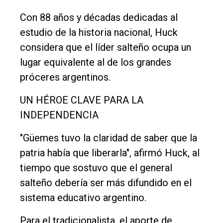
Entrevistas
Con 88 años y décadas dedicadas al
Rural
estudio de la historia nacional, Huck
considera que el líder salteño ocupa un
Deportes
lugar equivalente al de los grandes
Fúnebres
próceres argentinos.
Edición
UN HÉROE CLAVE PARA LA
Empresa
INDEPENDENCIA
Nosotros
"Güemes tuvo la claridad de saber que la
Contacto
patria había que liberarla", afirmó Huck, al
tiempo que sostuvo que el general
salteño debería ser más difundido en el
sistema educativo argentino.
Para el tradicionalista, el aporte de