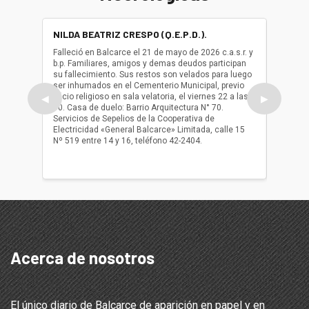
NILDA BEATRIZ CRESPO (Q.E.P.D.).
ALBER
(Q.E.P.
Falleció en Balcarce el 21 de mayo de 2026 c.a.s.r. y
b.p. Familiares, amigos y demas deudos participan
Falleció
su fallecimiento. Sus restos son velados para luego
b.p. Fa
ser inhumados en el Cementerio Municipal, previo
su fall
oficio religioso en sala velatoria, el viernes 22 a las
ser inh
◀
▶
10. Casa de duelo: Barrio Arquitectura N° 70.
oficio r
Servicios de Sepelios de la Cooperativa de
las 17.
Electricidad «General Balcarce» Limitada, calle 15
Sepelios
Nº 519 entre 14 y 16, teléfono 42-2404.
Balcarce
teléfon
Acerca de nosotros
El único diario de Balcarce de aparición en papel y en