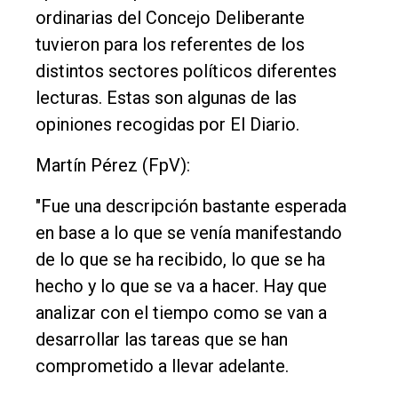
ordinarias del Concejo Deliberante
de
tuvieron para los referentes de los
Balcarce
distintos sectores políticos diferentes
lecturas. Estas son algunas de las
Inicio
opiniones recogidas por El Diario.
Tendencia
Martín Pérez (FpV):
Int.
General
"Fue una descripción bastante esperada
Política
en base a lo que se venía manifestando
de lo que se ha recibido, lo que se ha
Cultura
hecho y lo que se va a hacer. Hay que
Entrevistas
analizar con el tiempo como se van a
Rural
desarrollar las tareas que se han
Deportes
comprometido a llevar adelante.