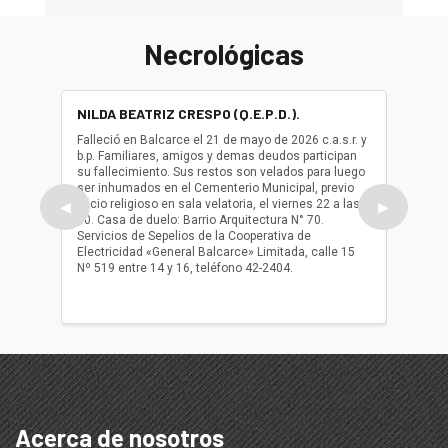
Necrológicas
NILDA BEATRIZ CRESPO (Q.E.P.D.).
ALBER
(Q.E.P.
Falleció en Balcarce el 21 de mayo de 2026 c.a.s.r. y
b.p. Familiares, amigos y demas deudos participan
Falleció
su fallecimiento. Sus restos son velados para luego
b.p. Fa
ser inhumados en el Cementerio Municipal, previo
su fall
oficio religioso en sala velatoria, el viernes 22 a las
ser inh
◀
▶
10. Casa de duelo: Barrio Arquitectura N° 70.
oficio r
Servicios de Sepelios de la Cooperativa de
las 17.
Electricidad «General Balcarce» Limitada, calle 15
Sepelios
Nº 519 entre 14 y 16, teléfono 42-2404.
Balcarce
teléfon
Acerca de nosotros