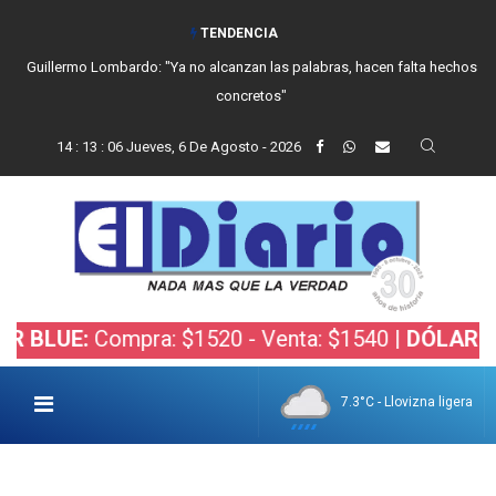
TENDENCIA
Guillermo Lombardo: "Ya no alcanzan las palabras, hacen falta hechos
concretos"
14
:
13
:
07
Jueves, 6 De Agosto - 2026
Compra: $1520 - Venta: $1540 |
DÓLAR BOLSA:
Co
7.3°C - Llovizna ligera