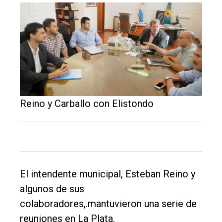
El
único
Reino y Carballo con Elistondo
DIARIO
de
Balcarce
El intendente municipal, Esteban Reino y
Inicio
algunos de sus
Tendencia
colaboradores,.mantuvieron una serie de
Int.
reuniones en La Plata.