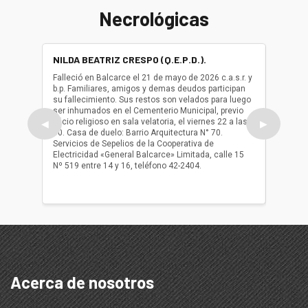
Necrológicas
NILDA BEATRIZ CRESPO (Q.E.P.D.).
ALBER
(Q.E.P.
Falleció en Balcarce el 21 de mayo de 2026 c.a.s.r. y
b.p. Familiares, amigos y demas deudos participan
Falleció
su fallecimiento. Sus restos son velados para luego
b.p. Fa
ser inhumados en el Cementerio Municipal, previo
su fall
oficio religioso en sala velatoria, el viernes 22 a las
ser inh
◀
▶
10. Casa de duelo: Barrio Arquitectura N° 70.
oficio r
Servicios de Sepelios de la Cooperativa de
las 17.
Electricidad «General Balcarce» Limitada, calle 15
Sepelios
Nº 519 entre 14 y 16, teléfono 42-2404.
Balcarce
teléfon
Acerca de nosotros