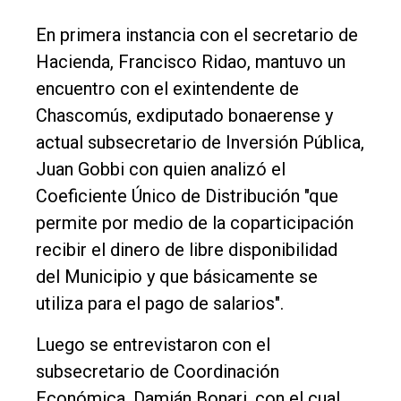
General
En primera instancia con el secretario de
Política
Hacienda, Francisco Ridao, mantuvo un
Cultura
encuentro con el exintendente de
Entrevistas
Chascomús, exdiputado bonaerense y
actual subsecretario de Inversión Pública,
Rural
Juan Gobbi con quien analizó el
Deportes
Coeficiente Único de Distribución "que
Fúnebres
permite por medio de la coparticipación
recibir el dinero de libre disponibilidad
Edición
del Municipio y que básicamente se
Empresa
utiliza para el pago de salarios".
Nosotros
Luego se entrevistaron con el
Contacto
subsecretario de Coordinación
Económica, Damián Bonari, con el cual