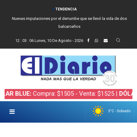
TENDENCIA
Nuevas imputaciones por el derrumbe que se llevó la vida de dos
balcarceños
12
:
03
:
07
Lunes, 10 De Agosto - 2026
UE:
Compra: $1505 - Venta: $1525 |
DÓLAR BOLSA
3°C - Soleado