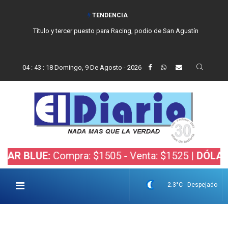
TENDENCIA
Título y tercer puesto para Racing, podio de San Agustín
04
:
43
:
19
Domingo, 9 De Agosto - 2026
UE:
Compra: $1505 - Venta: $1525 |
DÓLAR BOLSA
2.3°C - Despejado