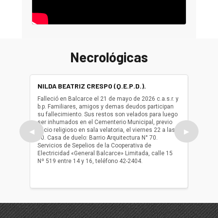
Necrológicas
NILDA BEATRIZ CRESPO (Q.E.P.D.).
ALBER
(Q.E.P.
Falleció en Balcarce el 21 de mayo de 2026 c.a.s.r. y
b.p. Familiares, amigos y demas deudos participan
Falleció
su fallecimiento. Sus restos son velados para luego
b.p. Fa
ser inhumados en el Cementerio Municipal, previo
su fall
oficio religioso en sala velatoria, el viernes 22 a las
ser inh
◀
▶
10. Casa de duelo: Barrio Arquitectura N° 70.
oficio r
Servicios de Sepelios de la Cooperativa de
las 17.
Electricidad «General Balcarce» Limitada, calle 15
Sepelios
Nº 519 entre 14 y 16, teléfono 42-2404.
Balcarce
teléfon