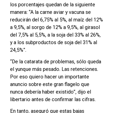
los porcentajes quedan de la siguiente
Tendencia
manera: “A la carne aviar y vacuna se
Int.
reducirán del 6,75% al 5%, al maíz del 12%
General
a 9,5%, al sorgo de 12% a 9,5%, al girasol
Política
del 7,5% al 5,5%, a la soja del 33% al 26%,
y a los subproductos de soja del 31% al
Cultura
24,5%”.
Entrevistas
“De la catarata de problemas, sólo queda
Rural
el yunque más pesado. Las retenciones.
Deportes
Por eso quiero hacer un importante
Fúnebres
anuncio sobre este gran flagelo que
Edición
nunca debería haber existido”, dijo el
Empresa
libertario antes de confirmar las cifras.
Nosotros
En tanto, aseguró que estas bajas