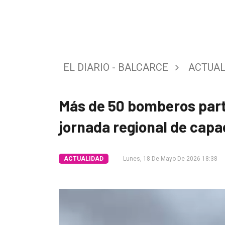
Tendencia
Int.
General
EL DIARIO - BALCARCE
ACTUAL
Política
Cultura
Más de 50 bomberos part
Entrevistas
jornada regional de capa
Rural
Deportes
ACTUALIDAD
Lunes, 18 De Mayo De 2026 18:38
Fúnebres
Edición
Empresa
Nosotros