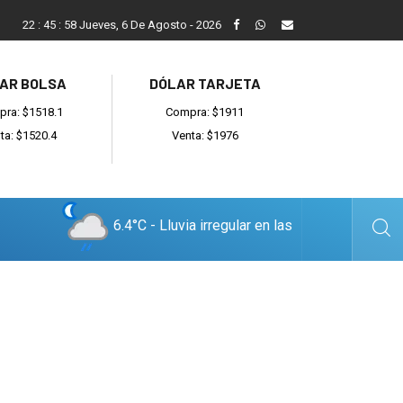
ada
Reino recibió a instituciones y confirmó gestiones para sumar
22
:
45
:
59
Jueves, 6 De Agosto - 2026
AR BOLSA
DÓLAR TARJETA
ra: $1518.1
Compra: $1911
ta: $1520.4
Venta: $1976
6.4°C - Lluvia irregular en las
cercanías