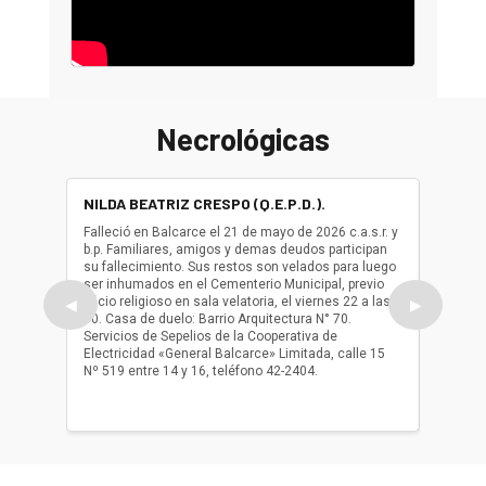
Necrológicas
NILDA BEATRIZ CRESPO (Q.E.P.D.).
ALBER
(Q.E.P.
Falleció en Balcarce el 21 de mayo de 2026 c.a.s.r. y
b.p. Familiares, amigos y demas deudos participan
Falleció
su fallecimiento. Sus restos son velados para luego
b.p. Fa
ser inhumados en el Cementerio Municipal, previo
su fall
oficio religioso en sala velatoria, el viernes 22 a las
ser inh
◀
▶
10. Casa de duelo: Barrio Arquitectura N° 70.
oficio r
Servicios de Sepelios de la Cooperativa de
las 17.
Electricidad «General Balcarce» Limitada, calle 15
Sepelios
Nº 519 entre 14 y 16, teléfono 42-2404.
Balcarce
teléfon