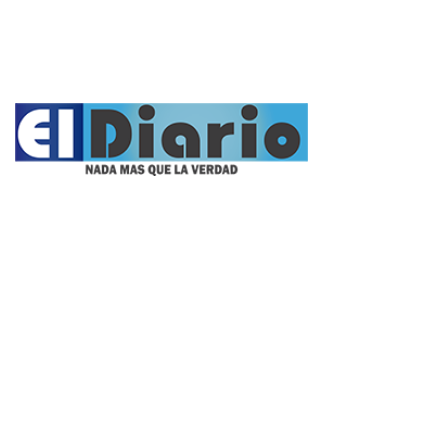
Videos
Fúnebres
Nacionales
Propietario:
Imagen Balcarce SRL
Director:
José Roberto Simonetta