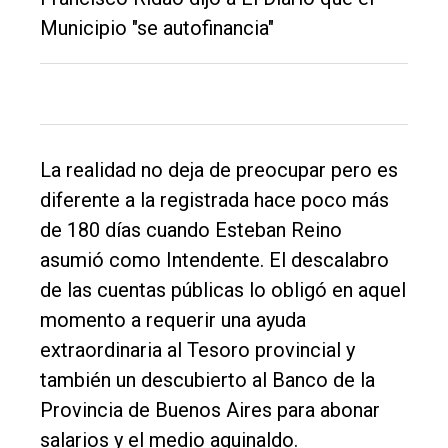
Municipio "se autofinancia"
El
único
DIARIO
de
La realidad no deja de preocupar pero es
Balcarce
diferente a la registrada hace poco más
de 180 días cuando Esteban Reino
Inicio
asumió como Intendente. El descalabro
Tendencia
de las cuentas públicas lo obligó en aquel
momento a requerir una ayuda
Int.
extraordinaria al Tesoro provincial y
General
también un descubierto al Banco de la
Política
Provincia de Buenos Aires para abonar
Cultura
salarios y el medio aguinaldo.