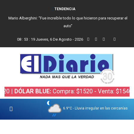
TENDENCIA
Mario Alberghini: “Fue increíble todo lo que hicieron para recuperar el
auto”
08
:
53
:
20
Jueves, 6 De Agosto - 2026
DÓLAR BLUE:
Compra: $1520 - Venta: $1540 |
DÓL
6.9°C - Lluvia irregular en las cercanías