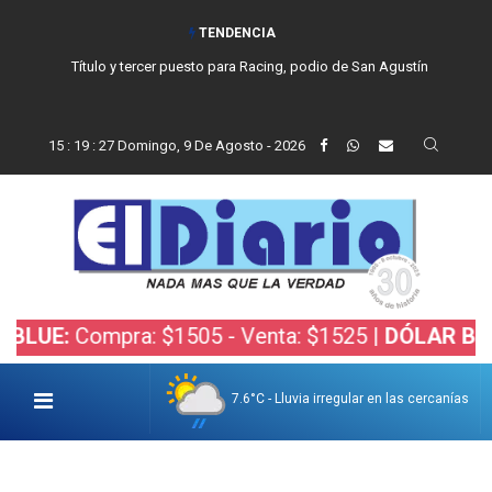
TENDENCIA
Título y tercer puesto para Racing, podio de San Agustín
15
:
19
:
28
Domingo, 9 De Agosto - 2026
ompra: $1505 - Venta: $1525 |
DÓLAR BOLSA:
Comp
7.6°C - Lluvia irregular en las cercanías