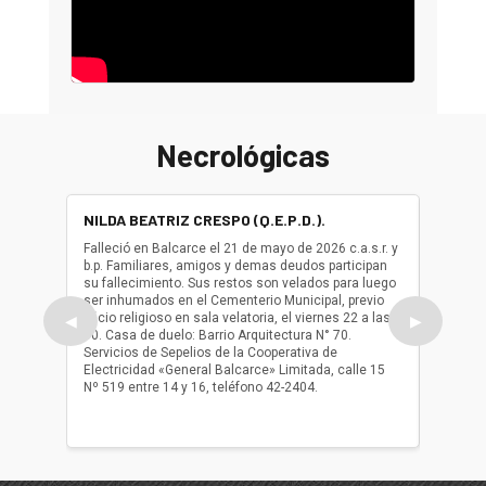
Necrológicas
NILDA BEATRIZ CRESPO (Q.E.P.D.).
ALBER
(Q.E.P.
Falleció en Balcarce el 21 de mayo de 2026 c.a.s.r. y
b.p. Familiares, amigos y demas deudos participan
Falleció
su fallecimiento. Sus restos son velados para luego
b.p. Fa
ser inhumados en el Cementerio Municipal, previo
su fall
oficio religioso en sala velatoria, el viernes 22 a las
ser inh
◀
▶
10. Casa de duelo: Barrio Arquitectura N° 70.
oficio r
Servicios de Sepelios de la Cooperativa de
las 17.
Electricidad «General Balcarce» Limitada, calle 15
Sepelios
Nº 519 entre 14 y 16, teléfono 42-2404.
Balcarce
teléfon