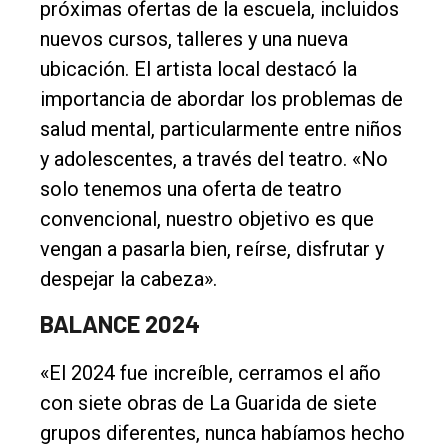
próximas ofertas de la escuela, incluidos
nuevos cursos, talleres y una nueva
ubicación. El artista local destacó la
El
importancia de abordar los problemas de
único
salud mental, particularmente entre niños
DIARIO
y adolescentes, a través del teatro. «No
de
solo tenemos una oferta de teatro
Balcarce
convencional, nuestro objetivo es que
vengan a pasarla bien, reírse, disfrutar y
Inicio
despejar la cabeza».
Tendencia
BALANCE 2024
Int.
General
«El 2024 fue increíble, cerramos el año
con siete obras de La Guarida de siete
Política
grupos diferentes, nunca habíamos hecho
Cultura