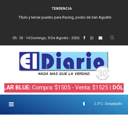
TENDENCIA
Título y tercer puesto para Racing, podio de San Agustín
05
:
53
:
15
Domingo, 9 De Agosto - 2026
BLUE:
Compra: $1505 - Venta: $1525 |
DÓLAR BOL
2.3°C - Despejado