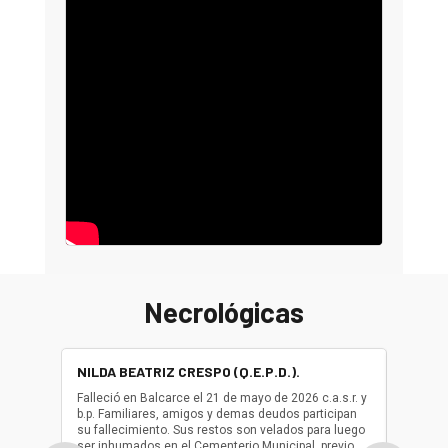
Necrológicas
NILDA BEATRIZ CRESPO (Q.E.P.D.).
ALBER
(Q.E.P.
Falleció en Balcarce el 21 de mayo de 2026 c.a.s.r. y
b.p. Familiares, amigos y demas deudos participan
Falleció
su fallecimiento. Sus restos son velados para luego
b.p. Fa
ser inhumados en el Cementerio Municipal, previo
su fall