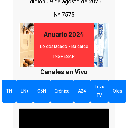
Edición 09 de agosto de 2026
Nº 7575
Anuario 2024
Lo destacado - Balcarce
INGRESAR
Canales en Vivo
Luzu
TN
LN+
C5N
Crónica
A24
Olga
TV