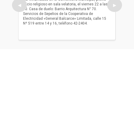
oficio religioso en sala velatoria, el viernes 22 a las
ser inh
◀
▶
10. Casa de duelo: Barrio Arquitectura N° 70.
oficio r
Servicios de Sepelios de la Cooperativa de
las 17.
Electricidad «General Balcarce» Limitada, calle 15
Sepelios
Nº 519 entre 14 y 16, teléfono 42-2404.
Balcarce
teléfon
Acerca de nosotros
El único diario de Balcarce de aparición en papel y en
formato digital. Nuestro compromiso es informar con la
verdad, con información chequeada, sin tergiversación y
con compromiso con el ciudadano.