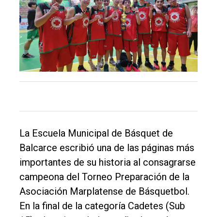
El
único
DIARIO
de
Balcarce
Inicio
Tendencia
Int.
La Escuela Municipal de Básquet de
General
Balcarce escribió una de las páginas más
importantes de su historia al consagrarse
Política
campeona del Torneo Preparación de la
Cultura
Asociación Marplatense de Básquetbol.
Entrevistas
En la final de la categoría Cadetes (Sub