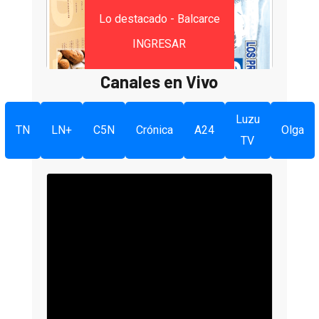
Lo destacado - Balcarce
INGRESAR
Canales en Vivo
Luzu
TN
LN+
C5N
Crónica
A24
Olga
TV