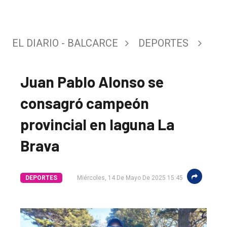
EL DIARIO - BALCARCE
DEPORTES
Juan Pablo Alonso se
consagró campeón
provincial en laguna La
Brava
DEPORTES
Miércoles, 14 De Mayo De 2025 15:45
El
único
DIARIO