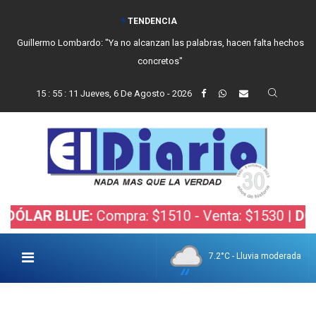
TENDENCIA
Guillermo Lombardo: "Ya no alcanzan las palabras, hacen falta hechos
concretos"
15
:
55
:
12
Jueves, 6 De Agosto - 2026
R BLUE:
Compra: $1510 - Venta: $1530 |
DÓLAR B
7.2°C - Lluvia moderada