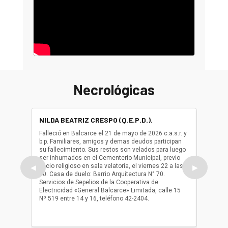
Necrológicas
NILDA BEATRIZ CRESPO (Q.E.P.D.).
ALBER
(Q.E.P.
Falleció en Balcarce el 21 de mayo de 2026 c.a.s.r. y
b.p. Familiares, amigos y demas deudos participan
Falleció
su fallecimiento. Sus restos son velados para luego
b.p. Fa
ser inhumados en el Cementerio Municipal, previo
su fall
oficio religioso en sala velatoria, el viernes 22 a las
ser inh
◀
▶
10. Casa de duelo: Barrio Arquitectura N° 70.
oficio r
Servicios de Sepelios de la Cooperativa de
las 17.
Electricidad «General Balcarce» Limitada, calle 15
Sepelios
Nº 519 entre 14 y 16, teléfono 42-2404.
Balcarce
teléfon