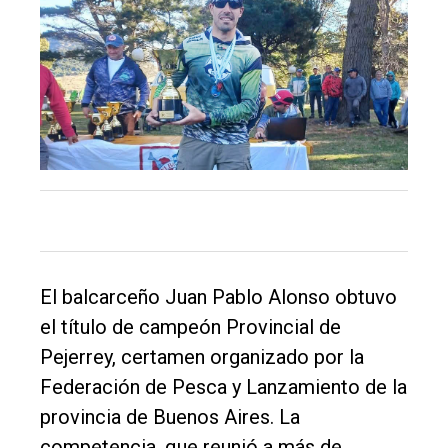
de
Balcarce
Inicio
Tendencia
Int.
General
Política
Cultura
El balcarceño Juan Pablo Alonso obtuvo
el título de campeón Provincial de
Entrevistas
Pejerrey, certamen organizado por la
Rural
Federación de Pesca y Lanzamiento de la
Deportes
provincia de Buenos Aires. La
Fúnebres
competencia, que reunió a más de