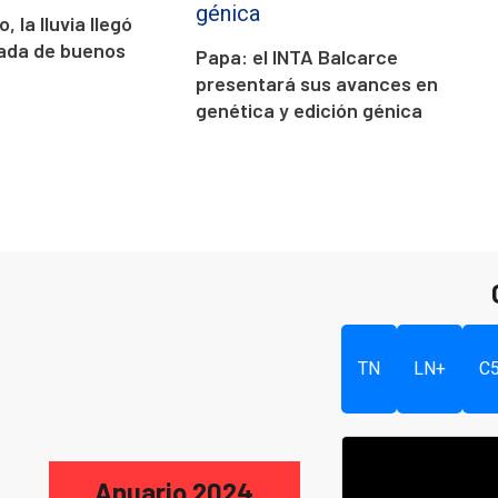
, la lluvia llegó
da de buenos
Papa: el INTA Balcarce
presentará sus avances en
genética y edición génica
TN
LN+
C
Anuario 2024