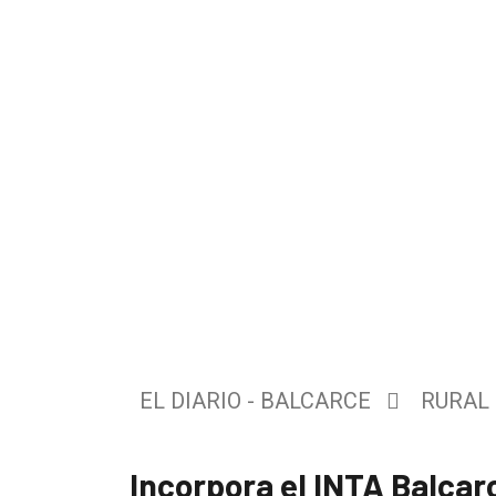
El
único
DIARIO
de
EL DIARIO - BALCARCE
RURAL
Balcarce
Incorpora el INTA Balcar
Inicio