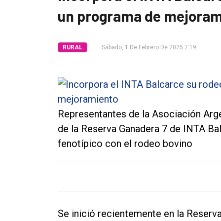
un programa de mejoram
Tendencia
Int.
RURAL
Sábado, 1 De Febrero De 2025 7:19
General
Política
Cultura
Entrevistas
Representantes de la Asociación Arg
Rural
de la Reserva Ganadera 7 de INTA Bal
fenotípico con el rodeo bovino
Deportes
Fúnebres
Edición
Empresa
Se inició recientemente en la Reserv
Nosotros