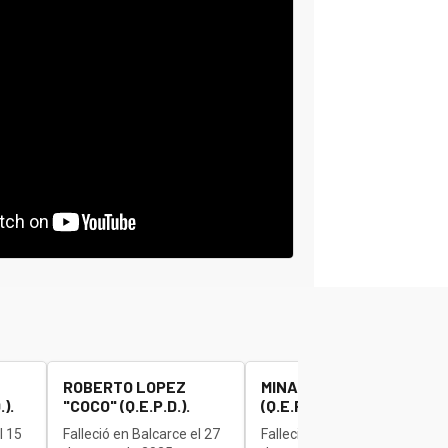
ROBERTO LOPEZ
MINAUDO JOSE "BETA"
).
"COCO" (Q.E.P.D.).
(Q.E.P.D.).
l 15
Falleció en Balcarce el 27
Falleció en Balcarce el 27