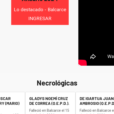
Lo destacado - Balcarce
INGRESAR
Necrológicas
OSCAR
GLADYS NOEMÍ CRUZ
DE IGARTUA JUAN
Y (MARIO)
DE CORREA (Q.E.P.D.).
AMBROSIO (Q.E.P.D.
Falleció en Balcarce el 15
Falleció en Balcarce e