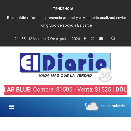
TENDENCIA
Reino pidió reforzar la presencia policial y el Ministerio analizará enviar
un grupo de apoyo a Balcarce
21
:
55
:
12
Viernes, 7 De Agosto - 2026
BLUE:
Compra: $1505 - Venta: $1525 |
DÓLAR BOL
7.5°C - Nublado