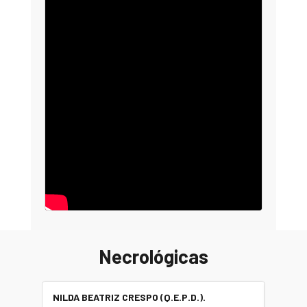
Necrológicas
NILDA BEATRIZ CRESPO (Q.E.P.D.).
ALBER