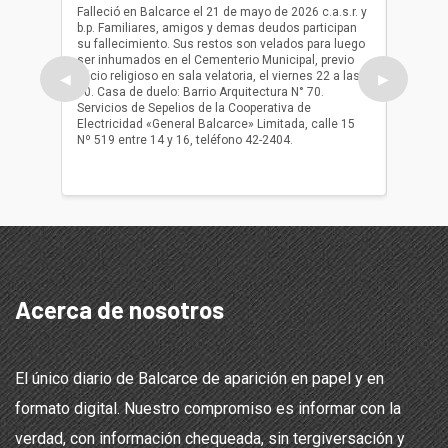
(Q.E.P.
Falleció en Balcarce el 21 de mayo de 2026 c.a.s.r. y
b.p. Familiares, amigos y demas deudos participan
Falleció
su fallecimiento. Sus restos son velados para luego
b.p. Fa
ser inhumados en el Cementerio Municipal, previo
su fall
oficio religioso en sala velatoria, el viernes 22 a las
ser inh
◀
▶
10. Casa de duelo: Barrio Arquitectura N° 70.
oficio r
Servicios de Sepelios de la Cooperativa de
las 17.
Electricidad «General Balcarce» Limitada, calle 15
Sepelios
Nº 519 entre 14 y 16, teléfono 42-2404.
Balcarce
teléfon
Acerca de nosotros
El único diario de Balcarce de aparición en papel y en
formato digital. Nuestro compromiso es informar con la
verdad, con información chequeada, sin tergiversación y