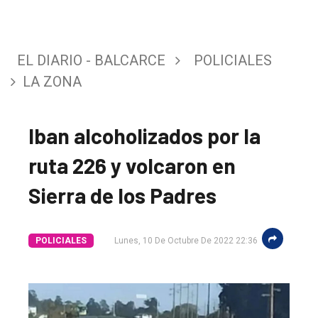
EL DIARIO - BALCARCE
POLICIALES
LA ZONA
Iban alcoholizados por la
ruta 226 y volcaron en
Sierra de los Padres
El
único
DIARIO
POLICIALES
Lunes, 10 De Octubre De 2022 22:36
de
Balcarce