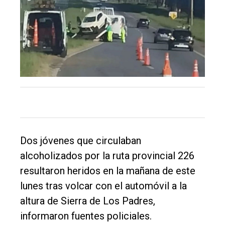
Inicio
Tendencia
Int.
General
Política
Cultura
Entrevistas
Rural
Dos jóvenes que circulaban
Deportes
alcoholizados por la ruta provincial 226
Fúnebres
resultaron heridos en la mañana de este
lunes tras volcar con el automóvil a la
Edición
altura de Sierra de Los Padres,
Empresa
informaron fuentes policiales.
Nosotros