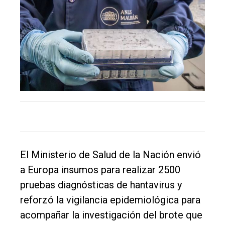
El
único
DIARIO
El Ministerio de Salud de la Nación envió
de
a Europa insumos para realizar 2500
Balcarce
pruebas diagnósticas de hantavirus y
reforzó la vigilancia epidemiológica para
Inicio
acompañar la investigación del brote que
Tendencia