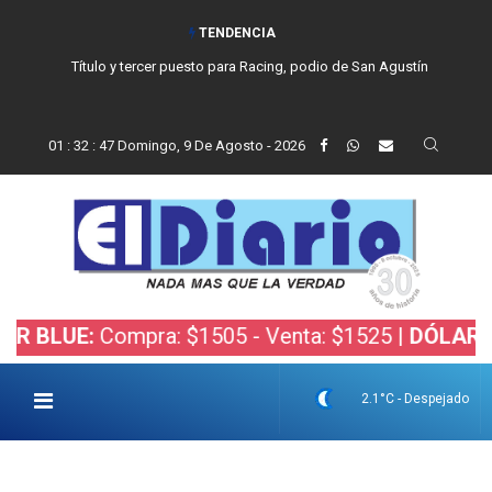
TENDENCIA
Título y tercer puesto para Racing, podio de San Agustín
01
:
32
:
48
Domingo, 9 De Agosto - 2026
E:
Compra: $1505 - Venta: $1525 |
DÓLAR BOLSA:
2.1°C - Despejado