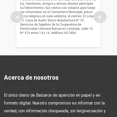
b.p. Familiares, amigos y demas deudos participan
Falleció
su fallecimiento. Sus restos son velados para luego
b.p. Fa
ser inhumados en el Cementerio Municipal, previo
su fall
oficio religioso en sala velatoria, el viernes 22 a las
ser inh
◀
▶
10. Casa de duelo: Barrio Arquitectura N° 70.
oficio r
Servicios de Sepelios de la Cooperativa de
las 17.
Electricidad «General Balcarce» Limitada, calle 15
Sepelios
Nº 519 entre 14 y 16, teléfono 42-2404.
Balcarce
teléfon
Acerca de nosotros
El único diario de Balcarce de aparición en papel y en
formato digital. Nuestro compromiso es informar con la
verdad, con información chequeada, sin tergiversación y