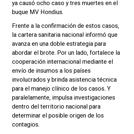
ya causó ocho caso y tres muertes en el
Int.
buque MV Hondius.
General
Frente a la confirmación de estos casos,
Política
la cartera sanitaria nacional informó que
Cultura
avanza en una doble estrategia para
abordar el brote. Por un lado, fortalece la
Entrevistas
cooperación internacional mediante el
Rural
envío de insumos a los países
Deportes
involucrados y brinda asistencia técnica
Fúnebres
para el manejo clínico de los casos. Y
paralelamente, impulsa investigaciones
Edición
dentro del territorio nacional para
Empresa
determinar el posible origen de los
Nosotros
contagios.
Contacto