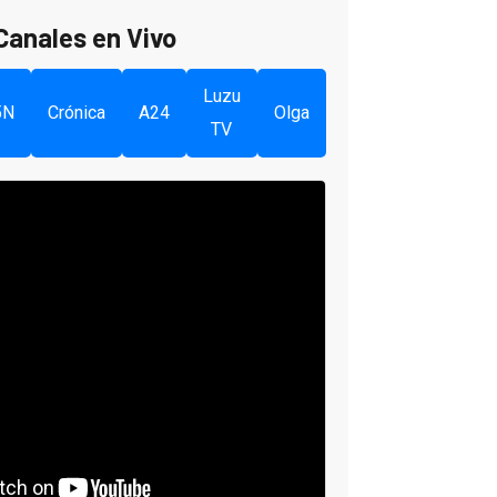
Canales en Vivo
Luzu
5N
Crónica
A24
Olga
TV