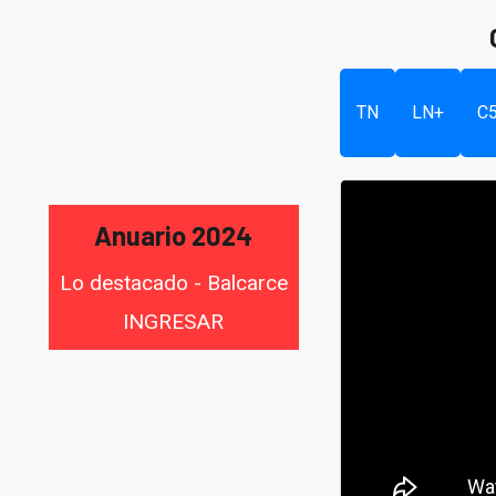
TN
LN+
C
Anuario 2024
Lo destacado - Balcarce
INGRESAR