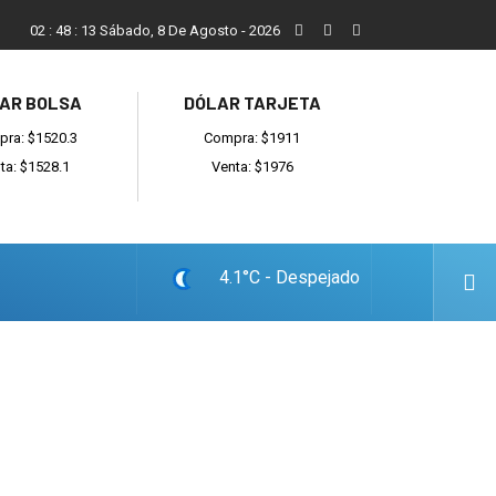
Vecinos, instituciones y concejales se manifestaron contra el 
02
:
48
:
14
Sábado, 8 De Agosto - 2026
AR BOLSA
DÓLAR TARJETA
ra: $1520.3
Compra: $1911
ta: $1528.1
Venta: $1976
4.1°C - Despejado