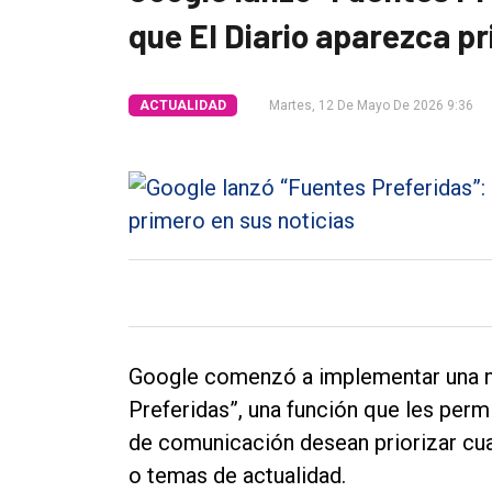
que El Diario aparezca pr
Tendencia
Int.
ACTUALIDAD
Martes, 12 De Mayo De 2026 9:36
General
Política
Cultura
Entrevistas
Rural
Deportes
Fúnebres
Google comenzó a implementar una n
Edición
Preferidas”, una función que les perm
Empresa
de comunicación desean priorizar cua
o temas de actualidad.
Nosotros