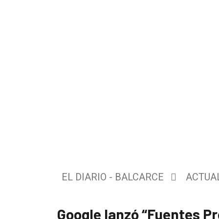
El
único
DIARIO
de
EL DIARIO - BALCARCE
ACTUA
Balcarce
Google lanzó “Fuentes Pr
Inicio