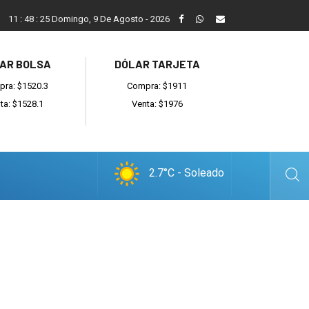
San Cayetano, el trabajo y una nueva etapa para la comunidad 
11
:
48
:
26
Domingo, 9 De Agosto - 2026
AR BOLSA
DÓLAR TARJETA
ra: $1520.3
Compra: $1911
ta: $1528.1
Venta: $1976
2.7°C - Soleado