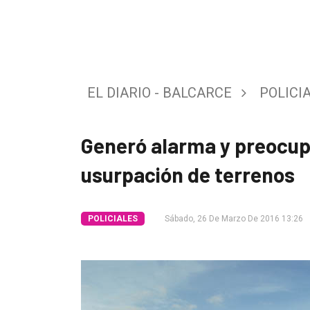
Tendencia
Int.
General
EL DIARIO - BALCARCE
POLICI
Política
Cultura
Generó alarma y preocup
Entrevistas
usurpación de terrenos
Rural
Deportes
POLICIALES
Sábado, 26 De Marzo De 2016 13:26
Fúnebres
Edición
Empresa
Nosotros